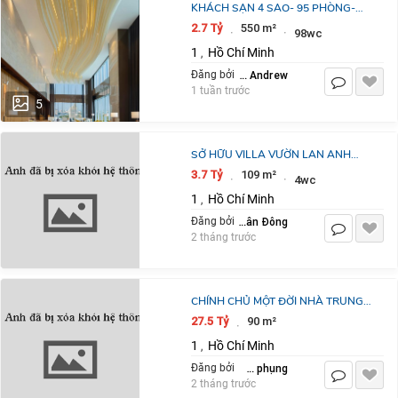
KHÁCH SẠN 4 SAO- 95 PHÒNG-
VIEW CÔNG VIÊN- NGAY CHỢ BẾN
2.7 Tỷ
550 m²
·
·
98wc
THÀNH- 2,7 TỶ/TH
1
Hồ Chí Minh
,
Nguyên Andrew
Đăng bởi
1 tuần trước
5
SỞ HỮU VILLA VƯỜN LAN ANH
AVENUE- RESORT TẠI GIA- 7,8M X
3.7 Tỷ
109 m²
·
·
4wc
14M BÀN GIAO NHÀ 3 TẦNG: 3.7 TỶ.
1
Hồ Chí Minh
,
LH
Thái Xuân Đông
Đăng bởi
2 tháng trước
CHÍNH CHỦ MỘT ĐỜI NHÀ TRUNG
TÂM QUẬN 1 TRẦN ĐÌNH XU HẺM
27.5 Tỷ
90 m²
·
XE HƠI CĂN GÓC 3 TẦNG NGANG
1
Hồ Chí Minh
,
12M
nguyễn kim phụng
Đăng bởi
2 tháng trước