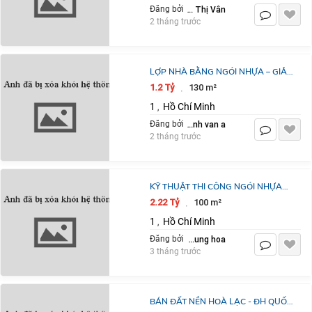
Nguyễn Thị Vân
Đăng bởi
2 tháng trước
LỢP NHÀ BẰNG NGÓI NHỰA – GIẢI
PHÁP HIỆN ĐẠI
1.2 Tỷ
130 m²
·
1
Hồ Chí Minh
,
huynh van a
Đăng bởi
2 tháng trước
KỸ THUẬT THI CÔNG NGÓI NHỰA
CHỐNG TIA UV
2.22 Tỷ
100 m²
·
1
Hồ Chí Minh
,
nguyen van hung hoa
Đăng bởi
3 tháng trước
BÁN ĐẤT NỀN HOÀ LẠC - ĐH QUỐC