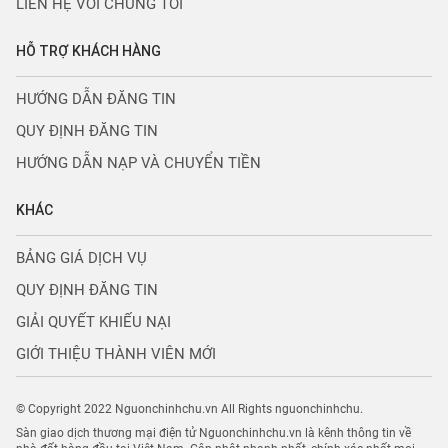
LIÊN HỆ VỚI CHÚNG TÔI
HỖ TRỢ KHÁCH HÀNG
HƯỚNG DẪN ĐĂNG TIN
QUY ĐỊNH ĐĂNG TIN
HƯỚNG DẪN NẠP VÀ CHUYỂN TIỀN
KHÁC
BẢNG GIÁ DỊCH VỤ
QUY ĐỊNH ĐĂNG TIN
GIẢI QUYẾT KHIẾU NẠI
GIỚI THIỆU THÀNH VIÊN MỚI
© Copyright 2022 Nguonchinhchu.vn All Rights nguonchinhchu.
Sàn giao dịch thương mại điện tử Nguonchinhchu.vn là kênh thông tin về