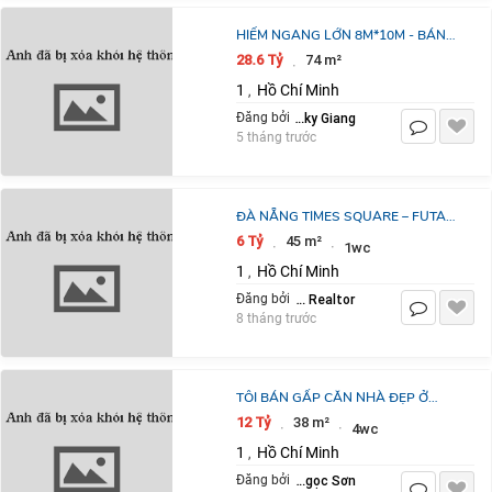
HIẾM NGANG LỚN 8M*10M - BÁN
CHDV 6 TẦNG THANG MÁY ĐƯỜNG
28.6 Tỷ
74 m²
·
LÊ THÁNH TÔN, P.BẾN NGHÉ, QUẬN
1
Hồ Chí Minh
,
1 - GIANG
Vicky Giang
Đăng bởi
5 tháng trước
ĐÀ NẴNG TIMES SQUARE – FUTA
RESIDENCE: TIỆN NGHI THỜI
6 Tỷ
45 m²
·
·
1wc
THƯỢNG, CHUẨN SỐNG 5 SAO
1
Hồ Chí Minh
,
GIỮA TRÁI TIM THÀNH
Cường ĐN Realtor
Đăng bởi
8 tháng trước
TÔI BÁN GẤP CĂN NHÀ ĐẸP Ở
LUÔN NGÕ 101 THANH NHÀN,
12 Tỷ
38 m²
·
·
4wc
38M2, 5 TẦNG, 6 PHÒNG NGỦ GIÁ
1
Hồ Chí Minh
,
12 TỶ CÓ TL
Nguyễn Ngọc Sơn
Đăng bởi