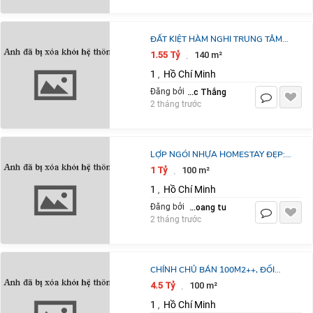
ĐẤT KIỆT HÀM NGHI TRUNG TÂM
PHƯỜNG NAM ĐÔNG HÀ, SÁT
1.55 Tỷ
140 m²
·
TRƯỜNG TIỂU HỌC HÀM NGHI
1
Hồ Chí Minh
,
Ngô Đức Thắng
Đăng bởi
2 tháng trước
LỢP NGÓI NHỰA HOMESTAY ĐẸP:
TIẾT KIỆM 50–70%, BỀN 25 NĂM
1 Tỷ
100 m²
·
1
Hồ Chí Minh
,
nguyen hoang tu
Đăng bởi
2 tháng trước
CHÍNH CHỦ BÁN 100M2++, ĐỐI
DIỆN TĐC BẮC PHÚ CÁT 100% THỔ
4.5 Tỷ
100 m²
·
CƯ,MẶT TIỀN 6M, SÁT TRỤC CHÍNH
1
Hồ Chí Minh
,
ĐƯỜNG