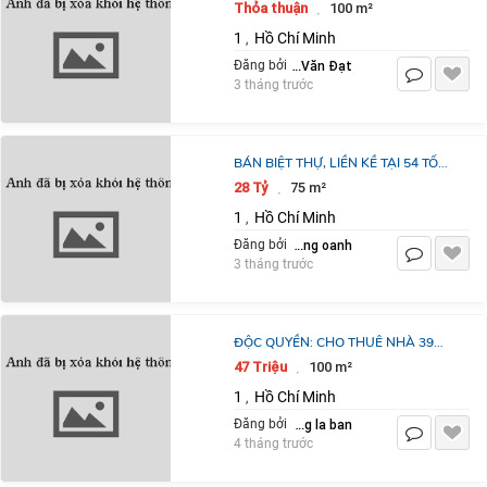
GIA.GẦN QL21 MỞ RỘNG, 100M2
Thỏa thuận
100 m²
·
FULL THỔ CƯ, MẶT TIỀN 8M,
1
Hồ Chí Minh
,
ĐƯỜNG TRƯỚC
Nguyễn Văn Đạt
Đăng bởi
3 tháng trước
BÁN BIỆT THỰ, LIỀN KỀ TẠI 54 TỐ
HỮU GIAI ĐOẠN 1 GIÁ TỐT, ĐƯỢC
28 Tỷ
75 m²
·
ƯU TIÊN CHỌN VỊ TRÍ ĐẸP
1
Hồ Chí Minh
,
phan thị hoàng oanh
Đăng bởi
3 tháng trước
ĐỘC QUYỀN: CHO THUÊ NHÀ 39
TRẦN KHÁNH DƯ, TÂN ĐỊNH, QUẬN
47 Triệu
100 m²
·
1. DT 100M 3 LẦU. LH:0937133343.
1
Hồ Chí Minh
,
dang la ban
Đăng bởi
4 tháng trước