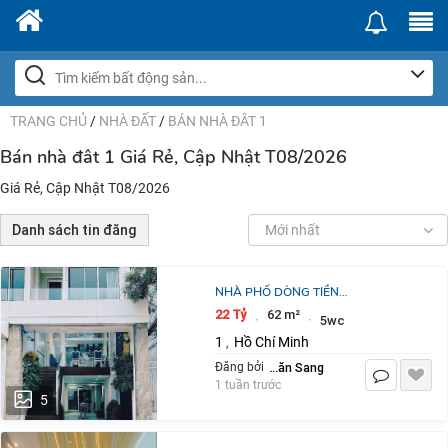
TRANG CHỦ
/
NHÀ ĐẤT
/
BÁN NHÀ ĐÂT 1
Bán nhà đât 1 Giá Rẻ, Cập Nhật T08/2026
Giá Rẻ, Cập Nhật T08/2026
Danh sách tin đăng
Mới nhất
NHÀ PHỐ DÒNG TIỀN
2.000USD/THÁNG - GẦN CHỢ BẾN
22 Tỷ
62 m²
·
·
5wc
THÀNH - 4 TẦNG, 62M2 – CHỈ 22 TỶ
1
Hồ Chí Minh
,
- ĐƯỜNG THÔNG, ÔTÔ
Nguyễn Văn Sang
Đăng bởi
1 tuần trước
5