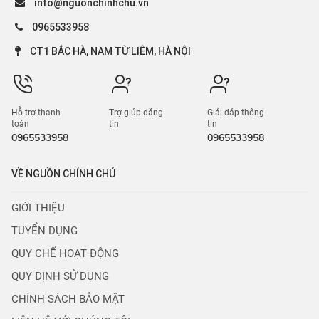
info@nguonchinhchu.vn
0965533958
CT1 BẮC HÀ, NAM TỪ LIÊM, HÀ NỘI
Hỗ trợ thanh
Trợ giúp đăng
Giải đáp thông
toán
tin
tin
0965533958
0965533958
VỀ NGUỒN CHÍNH CHỦ
GIỚI THIỆU
TUYỂN DỤNG
QUY CHẾ HOẠT ĐỘNG
QUY ĐỊNH SỬ DỤNG
CHÍNH SÁCH BẢO MẬT