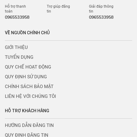
Hỗ trợ thanh
Trợ giúp đăng
Giải đáp thông
toán
tin
tin
0965533958
0965533958
VỀ NGUỒN CHÍNH CHỦ
GIỚI THIỆU
TUYỂN DỤNG
QUY CHẾ HOẠT ĐỘNG
QUY ĐỊNH SỬ DỤNG
CHÍNH SÁCH BẢO MẬT
LIÊN HỆ VỚI CHÚNG TÔI
HỖ TRỢ KHÁCH HÀNG
HƯỚNG DẪN ĐĂNG TIN
QUY ĐỊNH ĐĂNG TIN