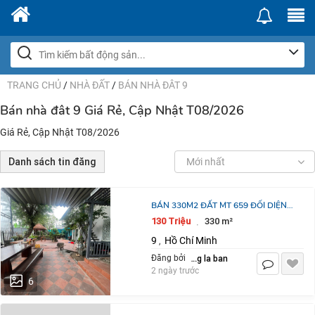
TRANG CHỦ
/
NHÀ ĐẤT
/
BÁN NHÀ ĐÂT 9
Bán nhà đât 9 Giá Rẻ, Cập Nhật T08/2026
Giá Rẻ, Cập Nhật T08/2026
Danh sách tin đăng
Mới nhất
BÁN 330M2 ĐẤT MT 659 ĐỐI DIỆN
DỰ ÁN GLWLBOCITY ĐƯỜNG ĐỖ
130 Triệu
330 m²
·
XUÂN HỢP TP THỦ ĐỨC.
9
Hồ Chí Minh
,
LH:0903464999.
dang la ban
Đăng bởi
2 ngày trước
6