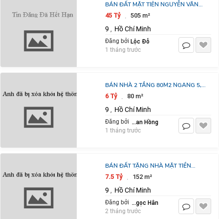
BÁN ĐẤT MẶT TIÊN NGUYỄN VĂN
TĂNG 505M2 GIÁ 43,5 TỶ -TL
45 Tỷ
505 m²
·
9
Hồ Chí Minh
,
Lộc Đỗ
Đăng bởi
1 tháng trước
BÁN NHÀ 2 TẦNG 80M2 NGANG 5,
HẺM THÔNG 6M, ĐƯỜNG 22,
6 Tỷ
80 m²
·
PHƯỚC LONG B>6 TỶ
9
Hồ Chí Minh
,
Phan Hồng
Đăng bởi
1 tháng trước
BÁN ĐẤT TẶNG NHÀ MẶT TIỀN
ĐƯỜNG SỐ LÒ LU, CHỈ 48 TRIỆU/M².
7.5 Tỷ
152 m²
·
9
Hồ Chí Minh
,
Lê Thị Ngọc Hân
Đăng bởi
2 tháng trước