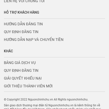
LIÊN HỆ VỚI CHÚNG TÔI
HỖ TRỢ KHÁCH HÀNG
HƯỚNG DẪN ĐĂNG TIN
QUY ĐỊNH ĐĂNG TIN
HƯỚNG DẪN NẠP VÀ CHUYỂN TIỀN
KHÁC
BẢNG GIÁ DỊCH VỤ
QUY ĐỊNH ĐĂNG TIN
GIẢI QUYẾT KHIẾU NẠI
GIỚI THIỆU THÀNH VIÊN MỚI
© Copyright 2022 Nguonchinhchu.vn All Rights nguonchinhchu.
Sàn giao dịch thương mại điện tử Nguonchinhchu.vn là kênh thông tin về