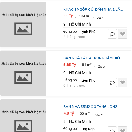
KHÁCH NGỘP GỬI BÁN NHÀ 2 LẦU
MT NGUYỄN XIỂN QUẬN 9, NGANG
11 Tỷ
134 m²
·
·
2wc
7.3M, DT 134.8M2, GIÁ THỎA
9
Hồ Chí Minh
,
THUẬN
Huỳnh Phú
Đăng bởi
4 tháng trước
BÁN NHÀ CẤP 4 TRUNG TÂM HIỆP
PHÚ, 81M2. GẦN METRO, VINCOM
5.65 Tỷ
81 m²
·
·
2wc
LÊ VĂN VIỆT GIÁ NHỈNH 5 TỶ
9
Hồ Chí Minh
,
Chắng Thiên Phú
Đăng bởi
6 tháng trước
BÁN NHÀ 55M2 X 3 TẦNG LONG
TRƯỜNG ,QUẬN 9 NGANG HIẾM
4.8 Tỷ
55 m²
·
·
3wc
5.5M , HXH ĐƯỜNG 6M ,GIÁ CHỈ 4
9
Hồ Chí Minh
,
TỶ 800
Nguyễn Hồng Nghi
Đăng bởi