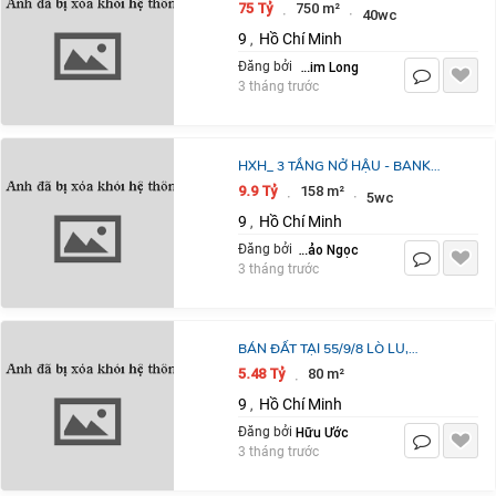
ĐÌNH HỘI, TĂNG NHƠN PHÚ,
75 Tỷ
750 m²
·
·
40wc
750M2, 7LẦU, 40 PN
9
Hồ Chí Minh
,
Huỳnh Kim Long
Đăng bởi
3 tháng trước
HXH_ 3 TẦNG NỞ HẬU - BANK
ĐỊNH GIÁ HƠN 9 TỶ_ NGAY ĐẠI HỌC
9.9 Tỷ
158 m²
·
·
5wc
VĂN HOÁ ĐỖ XUÂN HỢP
9
Hồ Chí Minh
,
Nhà phố Bảo Ngọc
Đăng bởi
3 tháng trước
BÁN ĐẤT TẠI 55/9/8 LÒ LU,
PHƯỜNG TRƯỜNG THẠNH, QUẬN
5.48 Tỷ
80 m²
·
9, HỒ CHÍ MINH GIÁ 5,48 TỶ TRIỆU
9
Hồ Chí Minh
,
Hữu Ước
Đăng bởi
3 tháng trước