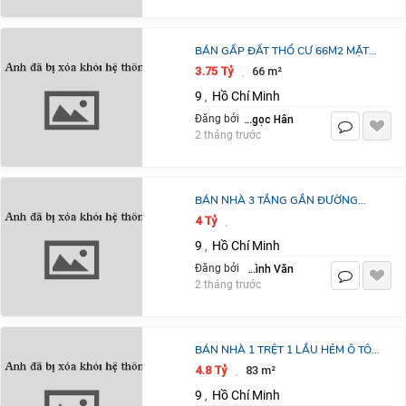
BÁN GẤP ĐẤT THỔ CƯ 66M2 MẶT
TIỀN VÕ VĂN HÁT Q9 CHỈ 3.7 TỶ
3.75 Tỷ
66 m²
·
HƯỚNG ĐÔNG BẮC SỔ ĐỎ CHÍNH
9
Hồ Chí Minh
,
CHỦ LIÊN HỆ
Lê Thị Ngọc Hân
Đăng bởi
2 tháng trước
BÁN NHÀ 3 TẦNG GẦN ĐƯỜNG
NGUYỄN DUY TRINH 52M2 GIÁ
4 Tỷ
·
4TỈ350TR QUẬN 9 TP.HCM
9
Hồ Chí Minh
,
Trần Đình Văn
Đăng bởi
2 tháng trước
BÁN NHÀ 1 TRỆT 1 LẦU HẺM Ô TÔ
NGUYỄN DUY TRINH, LONG
4.8 Tỷ
83 m²
·
TRƯỜNG, THỦ ĐỨC 83.2M2, GIÁ TỐT
9
Hồ Chí Minh
,