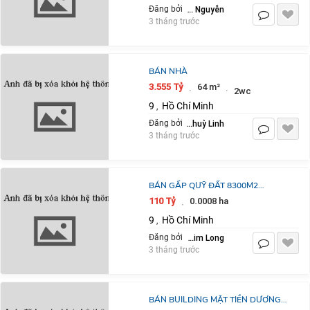
Huỳnh Trọng Nguyễn
Đăng bởi
3 tháng trước
BÁN NHÀ
3.555 Tỷ
64 m²
·
·
2wc
9
Hồ Chí Minh
,
Đặng Thuỳ Linh
Đăng bởi
3 tháng trước
BÁN GẤP QUỸ ĐẤT 8300M2
NGUYỄN DUY TRINH LONG
110 Tỷ
0.0008 ha
·
TRƯỜNG QUẬN 9 GIÁ CHỈ 110TỶ
9
Hồ Chí Minh
,
Huỳnh Kim Long
Đăng bởi
3 tháng trước
BÁN BUILDING MẶT TIỀN DƯƠNG