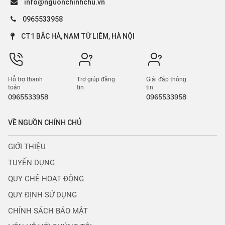
info@nguonchinhchu.vn
0965533958
CT1 BẮC HÀ, NAM TỪ LIÊM, HÀ NỘI
Hỗ trợ thanh
Trợ giúp đăng
Giải đáp thông
toán
tin
tin
0965533958
0965533958
VỀ NGUỒN CHÍNH CHỦ
GIỚI THIỆU
TUYỂN DỤNG
QUY CHẾ HOẠT ĐỘNG
QUY ĐỊNH SỬ DỤNG
CHÍNH SÁCH BẢO MẬT