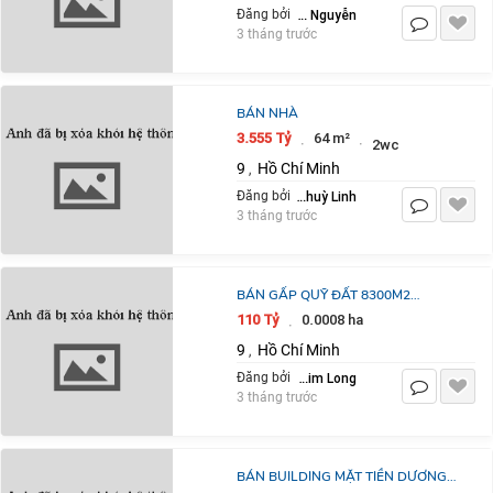
Huỳnh Trọng Nguyễn
Đăng bởi
3 tháng trước
BÁN NHÀ
3.555 Tỷ
64 m²
·
·
2wc
9
Hồ Chí Minh
,
Đặng Thuỳ Linh
Đăng bởi
3 tháng trước
BÁN GẤP QUỸ ĐẤT 8300M2
NGUYỄN DUY TRINH LONG
110 Tỷ
0.0008 ha
·
TRƯỜNG QUẬN 9 GIÁ CHỈ 110TỶ
9
Hồ Chí Minh
,
Huỳnh Kim Long
Đăng bởi
3 tháng trước
BÁN BUILDING MẶT TIỀN DƯƠNG