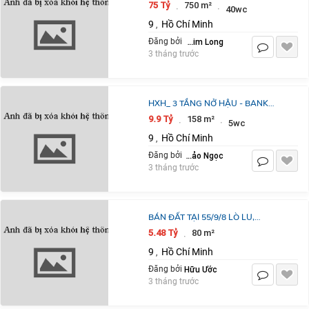
ĐÌNH HỘI, TĂNG NHƠN PHÚ,
75 Tỷ
750 m²
·
·
40wc
750M2, 7LẦU, 40 PN
9
Hồ Chí Minh
,
Huỳnh Kim Long
Đăng bởi
3 tháng trước
HXH_ 3 TẦNG NỞ HẬU - BANK
ĐỊNH GIÁ HƠN 9 TỶ_ NGAY ĐẠI HỌC
9.9 Tỷ
158 m²
·
·
5wc
VĂN HOÁ ĐỖ XUÂN HỢP
9
Hồ Chí Minh
,
Nhà phố Bảo Ngọc
Đăng bởi
3 tháng trước
BÁN ĐẤT TẠI 55/9/8 LÒ LU,
PHƯỜNG TRƯỜNG THẠNH, QUẬN
5.48 Tỷ
80 m²
·
9, HỒ CHÍ MINH GIÁ 5,48 TỶ TRIỆU
9
Hồ Chí Minh
,
Hữu Ước
Đăng bởi
3 tháng trước