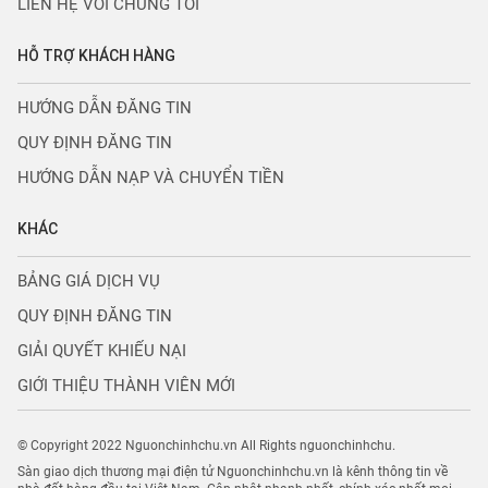
LIÊN HỆ VỚI CHÚNG TÔI
HỖ TRỢ KHÁCH HÀNG
HƯỚNG DẪN ĐĂNG TIN
QUY ĐỊNH ĐĂNG TIN
HƯỚNG DẪN NẠP VÀ CHUYỂN TIỀN
KHÁC
BẢNG GIÁ DỊCH VỤ
QUY ĐỊNH ĐĂNG TIN
GIẢI QUYẾT KHIẾU NẠI
GIỚI THIỆU THÀNH VIÊN MỚI
© Copyright 2022 Nguonchinhchu.vn All Rights nguonchinhchu.
Sàn giao dịch thương mại điện tử Nguonchinhchu.vn là kênh thông tin về