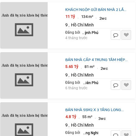
KHÁCH NGỘP GỬI BÁN NHÀ 2 LẦU
MT NGUYỄN XIỂN QUẬN 9, NGANG
11 Tỷ
134 m²
·
·
2wc
7.3M, DT 134.8M2, GIÁ THỎA
9
Hồ Chí Minh
,
THUẬN
Huỳnh Phú
Đăng bởi
4 tháng trước
BÁN NHÀ CẤP 4 TRUNG TÂM HIỆP
PHÚ, 81M2. GẦN METRO, VINCOM
5.65 Tỷ
81 m²
·
·
2wc
LÊ VĂN VIỆT GIÁ NHỈNH 5 TỶ
9
Hồ Chí Minh
,
Chắng Thiên Phú
Đăng bởi
6 tháng trước
BÁN NHÀ 55M2 X 3 TẦNG LONG
TRƯỜNG ,QUẬN 9 NGANG HIẾM
4.8 Tỷ
55 m²
·
·
3wc
5.5M , HXH ĐƯỜNG 6M ,GIÁ CHỈ 4
9
Hồ Chí Minh
,
TỶ 800
Nguyễn Hồng Nghi
Đăng bởi