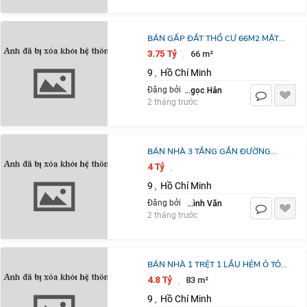
BÁN GẤP ĐẤT THỔ CƯ 66M2 MẶT
TIỀN VÕ VĂN HÁT Q9 CHỈ 3.7 TỶ
3.75 Tỷ
66 m²
·
HƯỚNG ĐÔNG BẮC SỔ ĐỎ CHÍNH
9
Hồ Chí Minh
,
CHỦ LIÊN HỆ
Lê Thị Ngọc Hân
Đăng bởi
2 tháng trước
BÁN NHÀ 3 TẦNG GẦN ĐƯỜNG
NGUYỄN DUY TRINH 52M2 GIÁ
4 Tỷ
·
4TỈ350TR QUẬN 9 TP.HCM
9
Hồ Chí Minh
,
Trần Đình Văn
Đăng bởi
2 tháng trước
BÁN NHÀ 1 TRỆT 1 LẦU HẺM Ô TÔ
NGUYỄN DUY TRINH, LONG
4.8 Tỷ
83 m²
·
TRƯỜNG, THỦ ĐỨC 83.2M2, GIÁ TỐT
9
Hồ Chí Minh
,