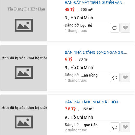
BÁN ĐẤT MẶT TIÊN NGUYỄN VĂN
TĂNG 505M2 GIÁ 43,5 TỶ -TL
45 Tỷ
505 m²
·
9
Hồ Chí Minh
,
Lộc Đỗ
Đăng bởi
1 tháng trước
BÁN NHÀ 2 TẦNG 80M2 NGANG 5,
HẺM THÔNG 6M, ĐƯỜNG 22,
6 Tỷ
80 m²
·
PHƯỚC LONG B>6 TỶ
9
Hồ Chí Minh
,
Phan Hồng
Đăng bởi
1 tháng trước
BÁN ĐẤT TẶNG NHÀ MẶT TIỀN
ĐƯỜNG SỐ LÒ LU, CHỈ 48 TRIỆU/M².
7.5 Tỷ
152 m²
·
9
Hồ Chí Minh
,
Lê Thị Ngọc Hân
Đăng bởi
2 tháng trước