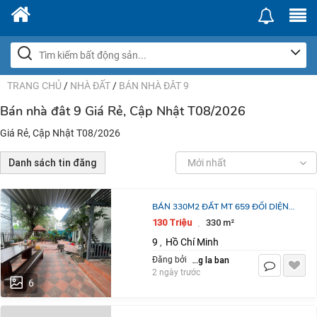
TRANG CHỦ
/
NHÀ ĐẤT
/
BÁN NHÀ ĐÂT 9
Bán nhà đât 9 Giá Rẻ, Cập Nhật T08/2026
Giá Rẻ, Cập Nhật T08/2026
Danh sách tin đăng
Mới nhất
BÁN 330M2 ĐẤT MT 659 ĐỐI DIỆN
DỰ ÁN GLWLBOCITY ĐƯỜNG ĐỖ
130 Triệu
330 m²
·
XUÂN HỢP TP THỦ ĐỨC.
9
Hồ Chí Minh
,
LH:0903464999.
dang la ban
Đăng bởi
2 ngày trước
6