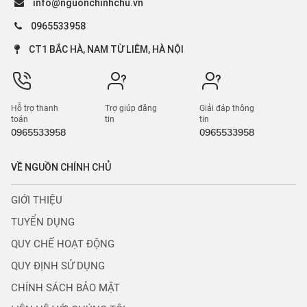
info@nguonchinhchu.vn
0965533958
CT1 BẮC HÀ, NAM TỪ LIÊM, HÀ NỘI
Hỗ trợ thanh
Trợ giúp đăng
Giải đáp thông
toán
tin
tin
0965533958
0965533958
VỀ NGUỒN CHÍNH CHỦ
GIỚI THIỆU
TUYỂN DỤNG
QUY CHẾ HOẠT ĐỘNG
QUY ĐỊNH SỬ DỤNG
CHÍNH SÁCH BẢO MẬT