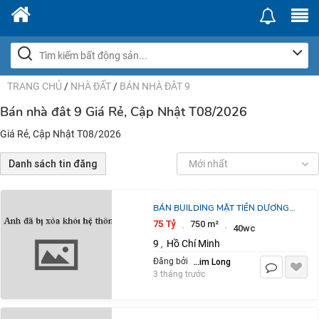
TRANG CHỦ
/
NHÀ ĐẤT
/
BÁN NHÀ ĐÂT 9
Bán nhà đât 9 Giá Rẻ, Cập Nhật T08/2026
Giá Rẻ, Cập Nhật T08/2026
Danh sách tin đăng
Mới nhất
BÁN BUILDING MẶT TIỀN DƯƠNG
ĐÌNH HỘI, TĂNG NHƠN PHÚ,
75 Tỷ
750 m²
·
·
40wc
750M2, 7LẦU, 40 PN
9
Hồ Chí Minh
,
Huỳnh Kim Long
Đăng bởi
3 tháng trước