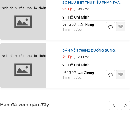
SỞ HỮU BIỆT THỰ KIỂU PHÁP THẬT
DỄ DÀNG CHỈ VỚI 0 ĐỒNG NGÂN
35 Tỷ
845 m²
·
HÀNG CHO VAY FULL .SIÊU HIẾM
9
Hồ Chí Minh
,
VÀ TIỀM
Phạm Văn Hưng
Đăng bởi
1 năm trước
BÁN NỀN 788M2 ĐƯỜNG BỪNG
ÔNG THOÀN GIÁ 21 TỶ TỐT NHẤT
21 Tỷ
788 m²
·
Q9
9
Hồ Chí Minh
,
Nguyễn Tiến Chung
Đăng bởi
1 năm trước
Bạn đã xem gần đây