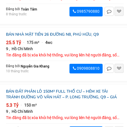
điện thoại : 0985790880
Toàn Tâm
Đăng bởi
0985790880
8 tháng trước
BÁN NHÀ MẶT TIỀN 26 ĐƯỜNG N8, PHÚ HỮU, Q9
25.5 Tỷ
175 m²
4wc
·
·
9
,
Hồ Chí Minh
Tin đăng đã bị xóa khỏi hệ thống, vui lòng liên hệ người đăng, số
điện thoại : 0909808810
Nguyễn Gia Khang
Đăng bởi
0909808810
10 tháng trước
BÁN ĐẤT PHÂN LÔ 150M² FULL THỔ CƯ – HẺM XE TẢI
TRÁNH ĐƯỜNG VÕ VĂN HÁT – P. LONG TRƯỜNG, Q9 – GIÁ
5.3 Tỷ
150 m²
·
9
,
Hồ Chí Minh
Tin đăng đã bị xóa khỏi hệ thống, vui lòng liên hệ người đăng, số
điện thoại : 0938248373