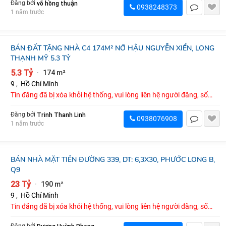
võ hồng thuận
Đăng bởi
0938248373
1 năm trước
BÁN ĐẤT TẶNG NHÀ C4 174M² NỞ HẬU NGUYỄN XIỂN, LONG
THẠNH MỸ 5.3 TỶ
5.3 Tỷ
174 m²
·
9
,
Hồ Chí Minh
Tin đăng đã bị xóa khỏi hệ thống, vui lòng liên hệ người đăng, số
điện thoại : 0938076908
Trinh Thanh Linh
Đăng bởi
0938076908
1 năm trước
BÁN NHÀ MẶT TIỀN ĐƯỜNG 339, DT: 6,3X30, PHƯỚC LONG B,
Q9
23 Tỷ
190 m²
·
9
,
Hồ Chí Minh
Tin đăng đã bị xóa khỏi hệ thống, vui lòng liên hệ người đăng, số
điện thoại : 0902999044