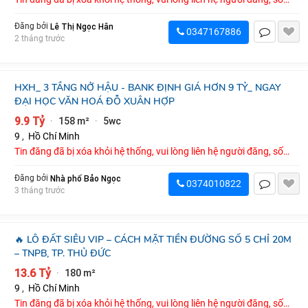
điện thoại : 0347167886
Lê Thị Ngọc Hân
Đăng bởi
0347167886
2 tháng trước
HXH_ 3 TẦNG NỞ HẬU - BANK ĐỊNH GIÁ HƠN 9 TỶ_ NGAY
ĐẠI HỌC VĂN HOÁ ĐỖ XUÂN HỢP
9.9 Tỷ
158 m²
5wc
·
·
9
,
Hồ Chí Minh
Tin đăng đã bị xóa khỏi hệ thống, vui lòng liên hệ người đăng, số
điện thoại : 0374010822
Nhà phố Bảo Ngọc
Đăng bởi
0374010822
3 tháng trước
🔥 LÔ ĐẤT SIÊU VIP – CÁCH MẶT TIỀN ĐƯỜNG SỐ 5 CHỈ 20M
– TNPB, TP. THỦ ĐỨC
13.6 Tỷ
180 m²
·
9
,
Hồ Chí Minh
Tin đăng đã bị xóa khỏi hệ thống, vui lòng liên hệ người đăng, số