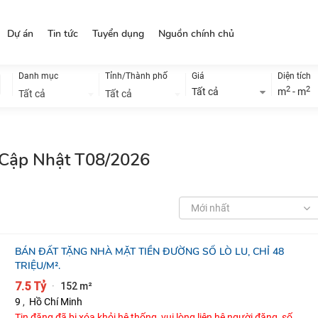
Dự án
Tin tức
Tuyển dụng
Nguồn chính chủ
Danh mục
Tỉnh/Thành phố
Giá
Diện tích
2
2
Tất cả
m
- m
Tất cả
Tất cả
, Cập Nhật T08/2026
Mới nhất
BÁN ĐẤT TẶNG NHÀ MẶT TIỀN ĐƯỜNG SỐ LÒ LU, CHỈ 48
TRIỆU/M².
7.5 Tỷ
152 m²
·
9
,
Hồ Chí Minh
Tin đăng đã bị xóa khỏi hệ thống, vui lòng liên hệ người đăng, số