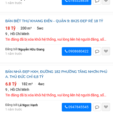
0785328838
1 năm trước
BÁN BIỆT THỰ KHANG ĐIỀN - QUẬN 9: 8X25 ĐẸP RẺ 18 TỶ
18 Tỷ
200 m²
5wc
·
·
9
,
Hồ Chí Minh
Tin đăng đã bị xóa khỏi hệ thống, vui lòng liên hệ người đăng, số
điện thoại : 0908680422
Nguyễn Hữu Giang
Đăng bởi
0908680422
1 năm trước
BÁN NHÀ ĐẸP HXH, ĐƯỜNG 182 PHƯỜNG TĂNG NHƠN PHÚ
A. THỦ ĐỨC CHỈ 6,8 TỶ
6.8 Tỷ
182 m²
4wc
·
·
9
,
Hồ Chí Minh
Tin đăng đã bị xóa khỏi hệ thống, vui lòng liên hệ người đăng, số
điện thoại : 0947845545
Lê Ngọc Hạnh
Đăng bởi
0947845545
1 năm trước