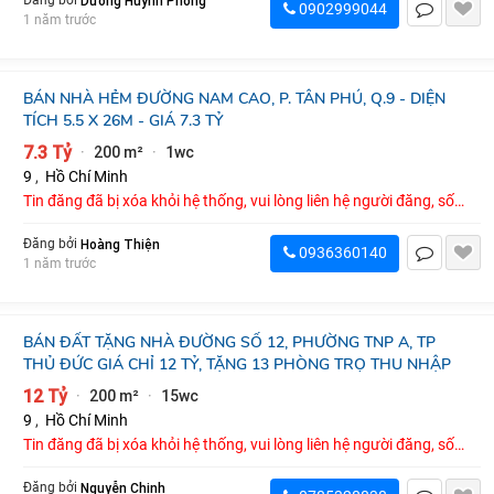
Dương Huỳnh Phong
Đăng bởi
0902999044
1 năm trước
BÁN NHÀ HẺM ĐƯỜNG NAM CAO, P. TÂN PHÚ, Q.9 - DIỆN
TÍCH 5.5 X 26M - GIÁ 7.3 TỶ
7.3 Tỷ
200 m²
1wc
·
·
9
,
Hồ Chí Minh
Tin đăng đã bị xóa khỏi hệ thống, vui lòng liên hệ người đăng, số
điện thoại : 0936360140
Hoàng Thiện
Đăng bởi
0936360140
1 năm trước
BÁN ĐẤT TẶNG NHÀ ĐƯỜNG SỐ 12, PHƯỜNG TNP A, TP
THỦ ĐỨC GIÁ CHỈ 12 TỶ, TẶNG 13 PHÒNG TRỌ THU NHẬP
12 Tỷ
200 m²
15wc
·
·
9
,
Hồ Chí Minh
Tin đăng đã bị xóa khỏi hệ thống, vui lòng liên hệ người đăng, số
điện thoại : 0785328838
Nguyễn Chinh
Đăng bởi