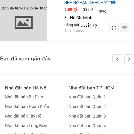
NHÀ NỞ HẬU, SHHC MẶT TIỀN
ĐƯỜNG BA ĐÌNH P10Q8
6.88 Tỷ
38 m²
·
·
3wc
8
Hồ Chí Minh
,
Nguyễn Ty
Đăng bởi
1 năm trước
Bạn đã xem gần đây
Nhà đất bán Hà Nội
Nhà đất bán TP HCM
Nhà đất bán Ba Đình
Nhà đất bán Quận 1
Nhà đất bán Hoàn Kiếm
Nhà đất bán Quận 2
Nhà đất bán Tây Hồ
Nhà đất bán Quận 3
Nhà đất bán Long Biên
Nhà đất bán Quận 4