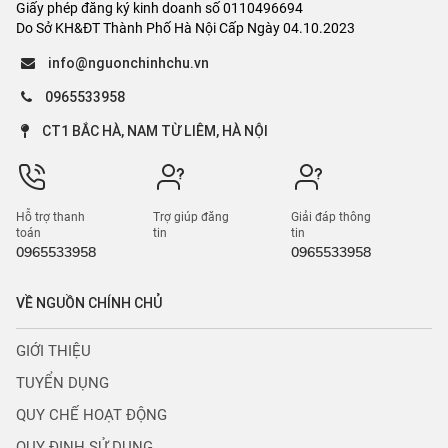
Giấy phép đăng ký kinh doanh số 0110496694
Do Sở KH&ĐT Thành Phố Hà Nội Cấp Ngày 04.10.2023
info@nguonchinhchu.vn
0965533958
CT1 BẮC HÀ, NAM TỪ LIÊM, HÀ NỘI
Hỗ trợ thanh
Trợ giúp đăng
Giải đáp thông
toán
tin
tin
0965533958
0965533958
VỀ NGUỒN CHÍNH CHỦ
GIỚI THIỆU
TUYỂN DỤNG
QUY CHẾ HOẠT ĐỘNG
QUY ĐỊNH SỬ DỤNG