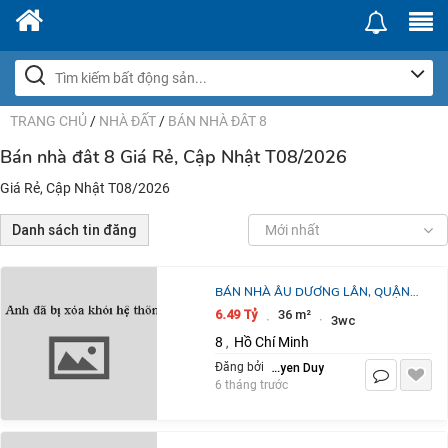
TRANG CHỦ
/
NHÀ ĐẤT
/
BÁN NHÀ ĐÂT 8
Bán nhà đât 8 Giá Rẻ, Cập Nhật T08/2026
Giá Rẻ, Cập Nhật T08/2026
Danh sách tin đăng
Mới nhất
BÁN NHÀ ÂU DƯƠNG LÂN, QUẬN
8, FULL ĐỒ VÀO Ở LIỀN, 4 TẦNG,
6.49 Tỷ
36 m²
·
·
3wc
36M², SỔ RIÊNG, CHỈ 6,49 TỶ
8
Hồ Chí Minh
,
Nguyen Duy
Đăng bởi
6 tháng trước