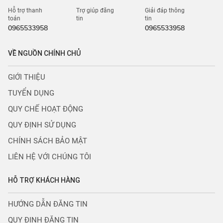
Hỗ trợ thanh
Trợ giúp đăng
Giải đáp thông
toán
tin
tin
0965533958
0965533958
VỀ NGUỒN CHÍNH CHỦ
GIỚI THIỆU
TUYỂN DỤNG
QUY CHẾ HOẠT ĐỘNG
QUY ĐỊNH SỬ DỤNG
CHÍNH SÁCH BẢO MẬT
LIÊN HỆ VỚI CHÚNG TÔI
HỖ TRỢ KHÁCH HÀNG
HƯỚNG DẪN ĐĂNG TIN
QUY ĐỊNH ĐĂNG TIN