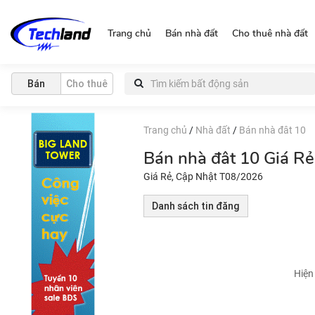
http://nguonchinhchu.vn
Trang chủ
Bán nhà đất
Cho thuê nhà đất
Bán
Cho thuê
Trang chủ
/
Nhà đất
/
Bán nhà đât 10
Bán nhà đât 10 Giá R
Giá Rẻ, Cập Nhật T08/2026
Danh sách tin đăng
Hiện