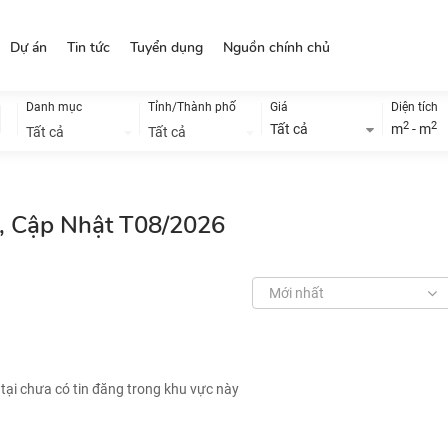
Dự án
Tin tức
Tuyển dụng
Nguồn chính chủ
Danh mục
Tỉnh/Thành phố
Giá
Diện tích
2
2
Tất cả
m
- m
Tất cả
Tất cả
ẻ, Cập Nhật T08/2026
Mới nhất
 tại chưa có tin đăng trong khu vực này