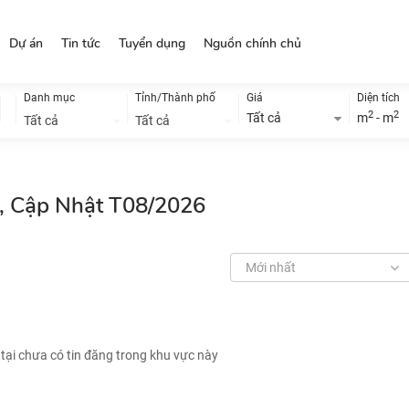
Dự án
Tin tức
Tuyển dụng
Nguồn chính chủ
Danh mục
Tỉnh/Thành phố
Giá
Diện tích
2
2
Tất cả
m
- m
Tất cả
Tất cả
ẻ, Cập Nhật T08/2026
Mới nhất
 tại chưa có tin đăng trong khu vực này