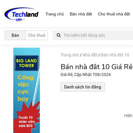
http://nguonchinhchu.vn
Trang chủ
Bán nhà đất
Cho thuê nhà đất
Bán
Cho thuê
Trang chủ
/
Nhà đất
/
Bán nhà đât 10
Bán nhà đât 10 Giá R
Giá Rẻ, Cập Nhật T08/2026
Danh sách tin đăng
Hiện