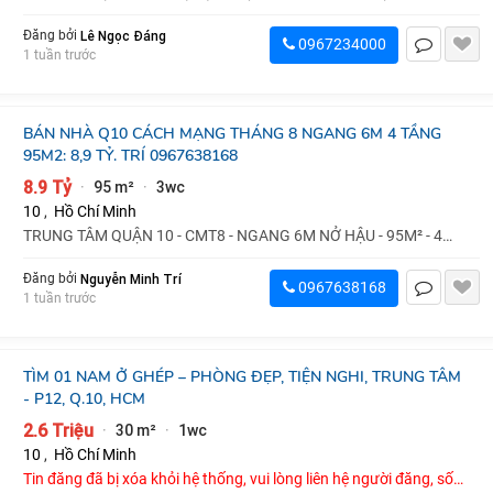
Lê Ngọc Đáng
Đăng bởi
0967234000
1 tuần trước
BÁN NHÀ Q10 CÁCH MẠNG THÁNG 8 NGANG 6M 4 TẦNG
95M2: 8,9 TỶ. TRÍ 0967638168
8.9 Tỷ
95 m²
3wc
·
·
10
,
Hồ Chí Minh
TRUNG TÂM QUẬN 10 - CMT8 - NGANG 6M NỞ HẬU - 95M² - 4
TẦNG - CHỈ 8.9 TỶ 📍 Cách Mạng Thán...
Nguyễn Minh Trí
Đăng bởi
0967638168
1 tuần trước
TÌM 01 NAM Ở GHÉP – PHÒNG ĐẸP, TIỆN NGHI, TRUNG TÂM
- P12, Q.10, HCM
2.6 Triệu
30 m²
1wc
·
·
10
,
Hồ Chí Minh
Tin đăng đã bị xóa khỏi hệ thống, vui lòng liên hệ người đăng, số