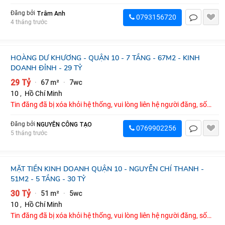
điện thoại : 0793156720
Trâm Anh
Đăng bởi
0793156720
4 tháng trước
HOÀNG DƯ KHƯƠNG - QUẬN 10 - 7 TẦNG - 67M2 - KINH
DOANH ĐỈNH - 29 TỶ
29 Tỷ
67 m²
7wc
·
·
10
,
Hồ Chí Minh
Tin đăng đã bị xóa khỏi hệ thống, vui lòng liên hệ người đăng, số
điện thoại : 0769902256
NGUYỄN CÔNG TẠO
Đăng bởi
0769902256
5 tháng trước
MẶT TIỀN KINH DOANH QUẬN 10 - NGUYỄN CHÍ THANH -
51M2 - 5 TẦNG - 30 TỶ
30 Tỷ
51 m²
5wc
·
·
10
,
Hồ Chí Minh
Tin đăng đã bị xóa khỏi hệ thống, vui lòng liên hệ người đăng, số