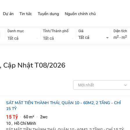
Dự án
Tin tức
Tuyển dụng
Nguồn chính chủ
Danh mục
Tỉnh/Thành phố
Giá
Diện tích
2
2
Tất cả
m
- m
Tất cả
Tất cả
ẻ, Cập Nhật T08/2026
Mới nhất
SÁT MẶT TIỀN THÀNH THÁI, QUẬN 10 - 60M2, 2 TẦNG - CHỈ
15 TỶ
15 Tỷ
60 m²
2wc
·
·
10
,
Hồ Chí Minh
SÁT MẶT TIỀN THÀNH THÁI, QUẬN 10 - 60M2, 2 TẦNG - CHỈ 15 TỶ -