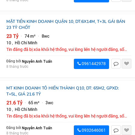
8 tháng trước
MẶT TIỀN KINH DOANH QUẬN 10, DT:6X14M, T+3L GÁI BÁN
23 TỶ CHỐT
23 Tỷ
74 m²
8wc
·
·
10
,
Hồ Chí Minh
Tin đăng đã bị xóa khỏi hệ thống, vui lòng liên hệ người đăng, số
điện thoại : 0961442978
Nguyễn Anh Tuấn
Đăng bởi
0961442978
8 tháng trước
MT KINH DOANH TÔ HIẾN THÀNH Q10, DT: 65M2, GPXD:
T+5L, GIÁ 21.6 TỶ
21.6 Tỷ
65 m²
3wc
·
·
10
,
Hồ Chí Minh
Tin đăng đã bị xóa khỏi hệ thống, vui lòng liên hệ người đăng, số
điện thoại : 0932646061
Nguyễn Anh Tuấn
Đăng bởi
0932646061
8 tháng trước