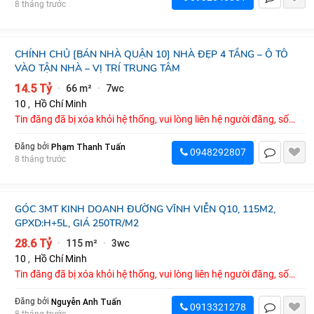
8 tháng trước
CHÍNH CHỦ [BÁN NHÀ QUẬN 10] NHÀ ĐẸP 4 TẦNG – Ô TÔ
VÀO TẬN NHÀ – VỊ TRÍ TRUNG TÂM
14.5 Tỷ
66 m²
7wc
·
·
10
,
Hồ Chí Minh
Tin đăng đã bị xóa khỏi hệ thống, vui lòng liên hệ người đăng, số
điện thoại : 0948292807
Phạm Thanh Tuấn
Đăng bởi
0948292807
8 tháng trước
GÓC 3MT KINH DOANH ĐƯỜNG VĨNH VIỄN Q10, 115M2,
GPXD:H+5L, GIÁ 250TR/M2
28.6 Tỷ
115 m²
3wc
·
·
10
,
Hồ Chí Minh
Tin đăng đã bị xóa khỏi hệ thống, vui lòng liên hệ người đăng, số
điện thoại : 0913321278
Nguyễn Anh Tuấn
Đăng bởi
0913321278