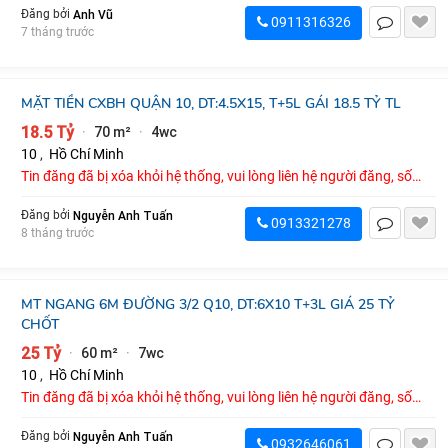
Anh Vũ
Đăng bởi
0911316326
7 tháng trước
MẶT TIỀN CXBH QUẬN 10, DT:4.5X15, T+5L GÁI 18.5 TỶ TL
18.5 Tỷ
70 m²
4wc
·
·
10
,
Hồ Chí Minh
Tin đăng đã bị xóa khỏi hệ thống, vui lòng liên hệ người đăng, số
điện thoại : 0913321278
Nguyễn Anh Tuấn
Đăng bởi
0913321278
8 tháng trước
MT NGANG 6M ĐƯỜNG 3/2 Q10, DT:6X10 T+3L GIÁ 25 TỶ
CHỐT
25 Tỷ
60 m²
7wc
·
·
10
,
Hồ Chí Minh
Tin đăng đã bị xóa khỏi hệ thống, vui lòng liên hệ người đăng, số
điện thoại : 0932646061
Nguyễn Anh Tuấn
Đăng bởi
0932646061