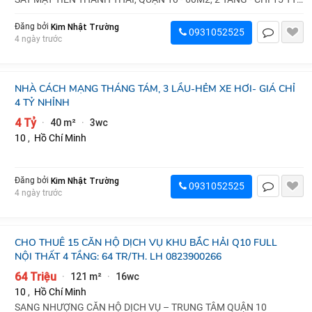
Dt: 60m2 , kết cấu...
Kim Nhật Trường
Đăng bởi
0931052525
4 ngày trước
NHÀ CÁCH MẠNG THÁNG TÁM, 3 LẦU-HẺM XE HƠI- GIÁ CHỈ
4 TỶ NHỈNH
4 Tỷ
40 m²
3wc
·
·
10
,
Hồ Chí Minh
Kim Nhật Trường
Đăng bởi
0931052525
4 ngày trước
CHO THUÊ 15 CĂN HỘ DỊCH VỤ KHU BẮC HẢI Q10 FULL
NỘI THẤT 4 TẦNG: 64 TR/TH. LH 0823900266
64 Triệu
121 m²
16wc
·
·
10
,
Hồ Chí Minh
SANG NHƯỢNG CĂN HỘ DỊCH VỤ – TRUNG TÂM QUẬN 10