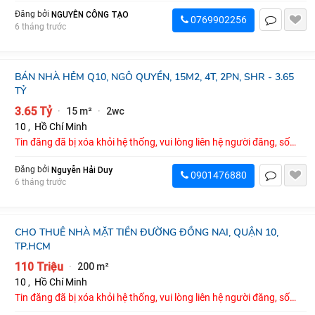
điện thoại : 0769902256
NGUYỄN CÔNG TẠO
Đăng bởi
0769902256
6 tháng trước
BÁN NHÀ HẺM Q10, NGÔ QUYỀN, 15M2, 4T, 2PN, SHR - 3.65
TỶ
3.65 Tỷ
15 m²
2wc
·
·
10
,
Hồ Chí Minh
Tin đăng đã bị xóa khỏi hệ thống, vui lòng liên hệ người đăng, số
điện thoại : 0901476880
Nguyễn Hải Duy
Đăng bởi
0901476880
6 tháng trước
CHO THUÊ NHÀ MẶT TIỀN ĐƯỜNG ĐỒNG NAI, QUẬN 10,
TP.HCM
110 Triệu
200 m²
·
10
,
Hồ Chí Minh
Tin đăng đã bị xóa khỏi hệ thống, vui lòng liên hệ người đăng, số
điện thoại : 0911316326