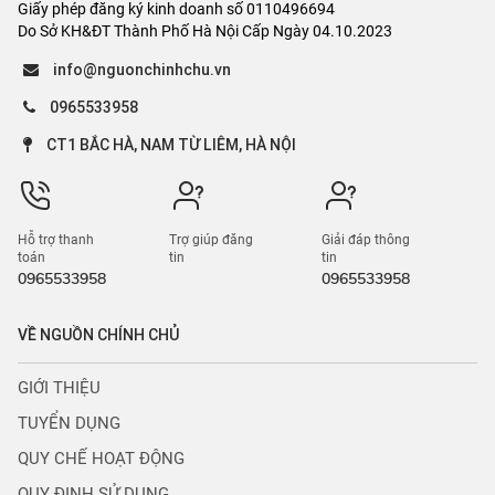
Giấy phép đăng ký kinh doanh số 0110496694
Do Sở KH&ĐT Thành Phố Hà Nội Cấp Ngày 04.10.2023
info@nguonchinhchu.vn
0965533958
CT1 BẮC HÀ, NAM TỪ LIÊM, HÀ NỘI
Hỗ trợ thanh
Trợ giúp đăng
Giải đáp thông
toán
tin
tin
0965533958
0965533958
VỀ NGUỒN CHÍNH CHỦ
GIỚI THIỆU
TUYỂN DỤNG
QUY CHẾ HOẠT ĐỘNG
QUY ĐỊNH SỬ DỤNG