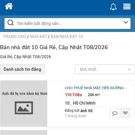
TRANG CHỦ
/
NHÀ ĐẤT
/
BÁN NHÀ ĐÂT 10
Bán nhà đât 10 Giá Rẻ, Cập Nhật T08/2026
Giá Rẻ, Cập Nhật T08/2026
Danh sách tin đăng
Mới nhất
CHO THUÊ NHÀ MẶT TIỀN ĐƯỜNG
ĐỒNG NAI, QUẬN 10, TP.HCM
110 Triệu
200 m²
·
10
Hồ Chí Minh
,
Anh Vũ
Đăng bởi
7 tháng trước