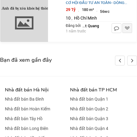
CƠ HỘI ĐẦU TƯ AN TOÀN– DÒNG
TIỀN ỔN ĐỊNH TRÊN 2 TỶ/NĂM-
29 Tỷ
180 m²
·
·
56wc
CHDV CÁC QUẬN TRUNG TÂM: CHỈ
10
Hồ Chí Minh
,
TỪ 11 TỶ. LH:
Nhật Quang
Đăng bởi
1 năm trước
Bạn đã xem gần đây
Nhà đất bán Hà Nội
Nhà đất bán TP HCM
Nhà đất bán Ba Đình
Nhà đất bán Quận 1
Nhà đất bán Hoàn Kiếm
Nhà đất bán Quận 2
Nhà đất bán Tây Hồ
Nhà đất bán Quận 3
Nhà đất bán Long Biên
Nhà đất bán Quận 4