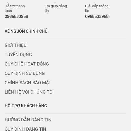
Hỗ trợ thanh
Trợ giúp đăng
Giải đáp thông
toán
tin
tin
0965533958
0965533958
VỀ NGUỒN CHÍNH CHỦ
GIỚI THIỆU
TUYỂN DỤNG
QUY CHẾ HOẠT ĐỘNG
QUY ĐỊNH SỬ DỤNG
CHÍNH SÁCH BẢO MẬT
LIÊN HỆ VỚI CHÚNG TÔI
HỖ TRỢ KHÁCH HÀNG
HƯỚNG DẪN ĐĂNG TIN
QUY ĐỊNH ĐĂNG TIN