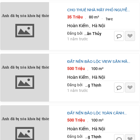
CHO THUÊ NHÀ MẶT PHỐ NGUYỄN
GIA THIỀU,HOÀN KIẾM 80M2 MẶT
35 Triệu
80 m²
·
·
1wc
TIỀN 9M,GIÁ THUÊ 35TR/TH
Hoàn Kiếm
Hà Nội
,
Nguyễn Văn Thủy
Đăng bởi
1 năm trước
ĐẤT NỀN BẢO LỘC VIEW SĂN MÂY
SIÊU CHILL – MUA ĐẤT “SỐNG ẢO”
500 Triệu
100 m²
·
CHUẨN STYLE GEN Z
Hoàn Kiếm
Hà Nội
,
Đặng Hoàng Thịnh
Đăng bởi
1 năm trước
ĐẤT NỀN BẢO LỘC TOÀN CẢNH
MÂY TRỜI HÙNG VĨ – MUA ĐẤT
500 Triệu
100 m²
·
“SỐNG ẢO” CHẤT NHƯ GEN Z
Hoàn Kiếm
Hà Nội
,
Đặng Hoàng Thịnh
Đăng bởi