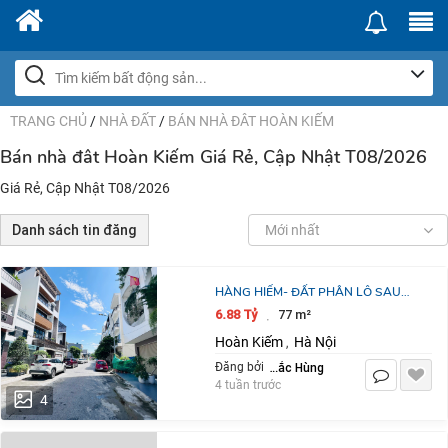
TRANG CHỦ
/
NHÀ ĐẤT
/
BÁN NHÀ ĐÂT HOÀN KIẾM
Bán nhà đât Hoàn Kiếm Giá Rẻ, Cập Nhật T08/2026
Giá Rẻ, Cập Nhật T08/2026
Danh sách tin đăng
Mới nhất
HÀNG HIẾM- ĐẤT PHÂN LÔ SAU
QUẬN UỶ HỒNG BÀNG 76M2- CHỈ
6.88 Tỷ
77 m²
·
6,X TỶ
Hoàn Kiếm
Hà Nội
,
Lê Đắc Hùng
Đăng bởi
4 tuần trước
4