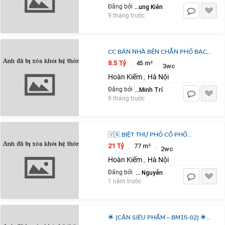
Nguyễn Trung Kiên
Đăng bởi
9 tháng trước
CC BÁN NHÀ BÊN CHẴN PHỐ BẠCH
ĐẰNG, 45M2X 3 TẦNG, 4 NGỦ, 25M
8.5 Tỷ
45 m²
·
·
3wc
RA MẶT PHỐ, 8.X TỶ
Hoàn Kiếm
Hà Nội
,
Lê Minh Trí
Đăng bởi
9 tháng trước
🇻🇳 BIỆT THỰ PHỐ CỔ PHỐ
NGUYỄN GIA THIỀU - GIÁ: 21TỶ HÀ
21 Tỷ
77 m²
·
·
2wc
NỘI.
Hoàn Kiếm
Hà Nội
,
Ngọc Nguyễn
Đăng bởi
1 năm trước
🌟 [CĂN SIÊU PHẨM – BM15-02] 🌟