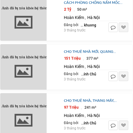
CÁCH PHÒNG CHỐNG NẤM MỐC
TRÊN MÁI NGÓI NHỰA
2 Tỷ
50 m²
·
Hoàn Kiếm
Hà Nội
,
nguyen van khuong
Đăng bởi
3 tháng trước
CHO THUÊ NHÀ MỚI, QUANG
TRUNG, THỢ NHUỘM, TRẦN QUỐC
151 Triệu
377 m²
·
TOẢN, 377M2X 7,5T
Hoàn Kiếm
Hà Nội
,
Chính Chủ
Đăng bởi
3 tháng trước
CHO THUÊ NHÀ, THANG MÁY,
241M2- 5,5T, HÀNG GAI, HÀNG
97 Triệu
241 m²
·
HÒM, HÀNG BÔNG
Hoàn Kiếm
Hà Nội
,
Chính Chủ
Đăng bởi
3 tháng trước