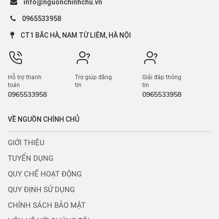
info@nguonchinhchu.vn
0965533958
CT1 BẮC HÀ, NAM TỪ LIÊM, HÀ NỘI
Hỗ trợ thanh
Trợ giúp đăng
Giải đáp thông
toán
tin
tin
0965533958
0965533958
VỀ NGUỒN CHÍNH CHỦ
GIỚI THIỆU
TUYỂN DỤNG
QUY CHẾ HOẠT ĐỘNG
QUY ĐỊNH SỬ DỤNG
CHÍNH SÁCH BẢO MẬT