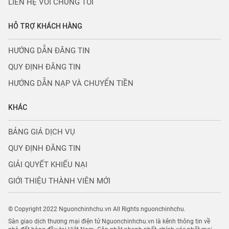
LIÊN HỆ VỚI CHÚNG TÔI
HỖ TRỢ KHÁCH HÀNG
HƯỚNG DẪN ĐĂNG TIN
QUY ĐỊNH ĐĂNG TIN
HƯỚNG DẪN NẠP VÀ CHUYỂN TIỀN
KHÁC
BẢNG GIÁ DỊCH VỤ
QUY ĐỊNH ĐĂNG TIN
GIẢI QUYẾT KHIẾU NẠI
GIỚI THIỆU THÀNH VIÊN MỚI
© Copyright 2022 Nguonchinhchu.vn All Rights nguonchinhchu.
Sàn giao dịch thương mại điện tử Nguonchinhchu.vn là kênh thông tin về