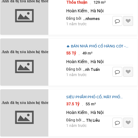
✨ VỊ TRÍ ĐẮC ĐỊA – ĐỐI DIỆN BBQ
Thỏa thuận
129 m²
·
PARK, VÀI BƯỚC RA SPRING PARK
Hoàn Kiếm
Hà Nội
,
&
Thảo BĐS Vinhomes
Đăng bởi
1 năm trước
🔥 BÁN NHÀ PHỐ CỔ HÀNG CÓT -
LÔ GÓC 3 MẶT THOÁNG - MẶT TIỀN
55 Tỷ
49 m²
·
HOA HẬU - KINH DOANH CỰC ĐỈNH
Hoàn Kiếm
Hà Nội
,
🔥
Nguyễn Anh Tuấn
Đăng bởi
1 năm trước
SIÊU PHẨM PHỐ CỔ, MẶT PHỐ
HÀNG ĐIẾU, 1 SỔ, 1 CHỦ, VUÔNG
37.5 Tỷ
55 m²
·
NỞ HẬU, DT 55M, 6 TẦNG, THÁNG
Hoàn Kiếm
Hà Nội
,
MÁY, CHỈ
Nguyễn Thị Liễu
Đăng bởi
1 năm trước