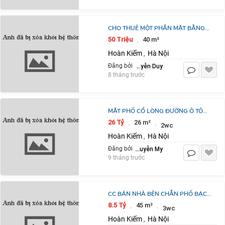
CHO THUÊ MỘT PHẦN MẶT BẰNG
SẢNH A25 – SỐ 19 CHẢ CÁ, HOÀN
50 Triệu
40 m²
·
KIẾM, HÀ NỘI
Hoàn Kiếm
Hà Nội
,
Nguyễn Duy
Đăng bởi
8 tháng trước
MẶT PHỐ CỔ LÒNG ĐƯỜNG Ô TÔ
TRÁNH, VỈA HÈ MÊNH MÔNG, KINH
26 Tỷ
26 m²
·
·
2wc
DOANH VÔ ĐỐI 5 TẦNG ĐẸP NHỈNH
Hoàn Kiếm
Hà Nội
,
25 TỶ
Nguyễn My
Đăng bởi
9 tháng trước
CC BÁN NHÀ BÊN CHẴN PHỐ BẠCH
ĐẰNG, 45M2X 3 TẦNG, 4 NGỦ, 25M
8.5 Tỷ
45 m²
·
·
3wc
RA MẶT PHỐ,
Hoàn Kiếm
Hà Nội
,