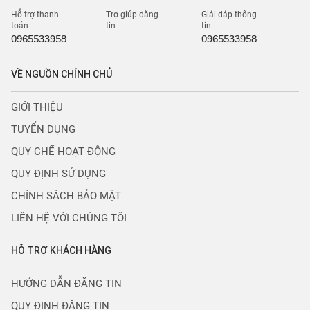
Hỗ trợ thanh
Trợ giúp đăng
Giải đáp thông
toán
tin
tin
0965533958
0965533958
VỀ NGUỒN CHÍNH CHỦ
GIỚI THIỆU
TUYỂN DỤNG
QUY CHẾ HOẠT ĐỘNG
QUY ĐỊNH SỬ DỤNG
CHÍNH SÁCH BẢO MẬT
LIÊN HỆ VỚI CHÚNG TÔI
HỖ TRỢ KHÁCH HÀNG
HƯỚNG DẪN ĐĂNG TIN
QUY ĐỊNH ĐĂNG TIN