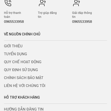
Hỗ trợ thanh
Trợ giúp đăng
Giải đáp thông
toán
tin
tin
0965533958
0965533958
VỀ NGUỒN CHÍNH CHỦ
GIỚI THIỆU
TUYỂN DỤNG
QUY CHẾ HOẠT ĐỘNG
QUY ĐỊNH SỬ DỤNG
CHÍNH SÁCH BẢO MẬT
LIÊN HỆ VỚI CHÚNG TÔI
HỖ TRỢ KHÁCH HÀNG
HƯỚNG DẪN ĐĂNG TIN