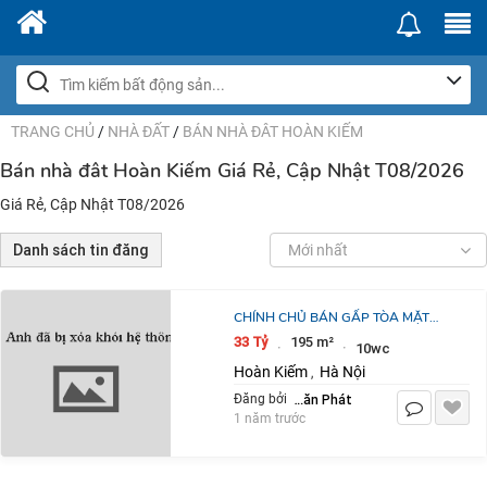
TRANG CHỦ
/
NHÀ ĐẤT
/
BÁN NHÀ ĐÂT HOÀN KIẾM
Bán nhà đât Hoàn Kiếm Giá Rẻ, Cập Nhật T08/2026
Giá Rẻ, Cập Nhật T08/2026
Danh sách tin đăng
Mới nhất
CHÍNH CHỦ BÁN GẤP TÒA MẶT
PHỐ CỬA NAM 95M2 7 TẦNG GẦN
33 Tỷ
195 m²
·
·
10wc
33 TỶ CÓ THƯƠNG LƯỢNG KINH
Hoàn Kiếm
Hà Nội
,
DOANH SẦM UẤT.
Nguyễn Văn Phát
Đăng bởi
1 năm trước