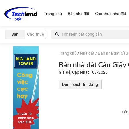
http://nguonchinhchu.vn
Trang chủ
Bán nhà đất
Cho thuê nhà đất
Bán
Cho thuê
Trang chủ
/
Nhà đất
/
Bán nhà đât Cầu 
Bán nhà đât Cầu Giấy
Giá Rẻ, Cập Nhật T08/2026
Danh sách tin đăng
Hiện