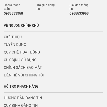
Hỗ trợ thanh
Trợ giúp đăng
Giải đáp thông
toán
tin
tin
0965533958
0965533958
VỀ NGUỒN CHÍNH CHỦ
GIỚI THIỆU
TUYỂN DỤNG
QUY CHẾ HOẠT ĐỘNG
QUY ĐỊNH SỬ DỤNG
CHÍNH SÁCH BẢO MẬT
LIÊN HỆ VỚI CHÚNG TÔI
HỖ TRỢ KHÁCH HÀNG
HƯỚNG DẪN ĐĂNG TIN
QUY ĐỊNH ĐĂNG TIN