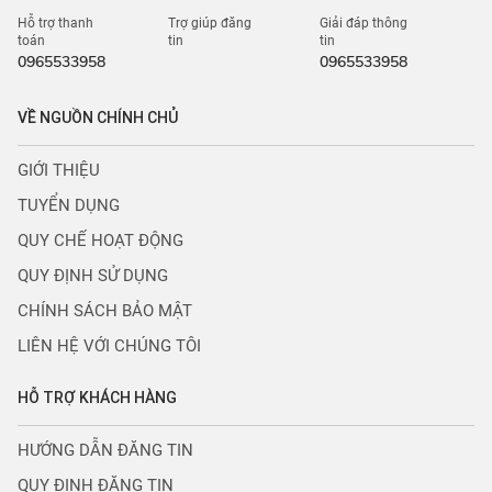
Hỗ trợ thanh
Trợ giúp đăng
Giải đáp thông
toán
tin
tin
0965533958
0965533958
VỀ NGUỒN CHÍNH CHỦ
GIỚI THIỆU
TUYỂN DỤNG
QUY CHẾ HOẠT ĐỘNG
QUY ĐỊNH SỬ DỤNG
CHÍNH SÁCH BẢO MẬT
LIÊN HỆ VỚI CHÚNG TÔI
HỖ TRỢ KHÁCH HÀNG
HƯỚNG DẪN ĐĂNG TIN
QUY ĐỊNH ĐĂNG TIN