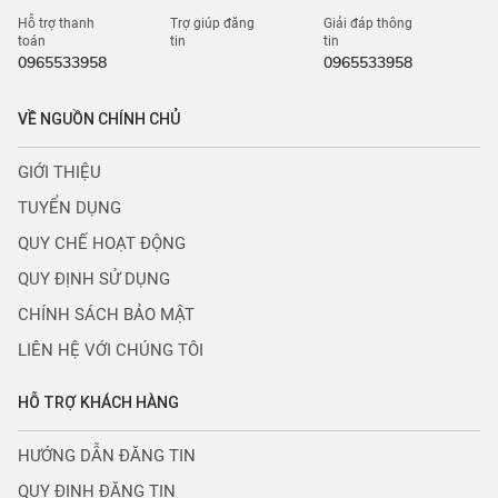
Hỗ trợ thanh
Trợ giúp đăng
Giải đáp thông
toán
tin
tin
0965533958
0965533958
VỀ NGUỒN CHÍNH CHỦ
GIỚI THIỆU
TUYỂN DỤNG
QUY CHẾ HOẠT ĐỘNG
QUY ĐỊNH SỬ DỤNG
CHÍNH SÁCH BẢO MẬT
LIÊN HỆ VỚI CHÚNG TÔI
HỖ TRỢ KHÁCH HÀNG
HƯỚNG DẪN ĐĂNG TIN
QUY ĐỊNH ĐĂNG TIN