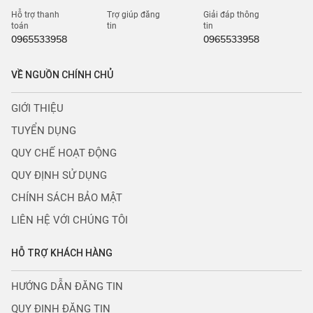
Hỗ trợ thanh
Trợ giúp đăng
Giải đáp thông
toán
tin
tin
0965533958
0965533958
VỀ NGUỒN CHÍNH CHỦ
GIỚI THIỆU
TUYỂN DỤNG
QUY CHẾ HOẠT ĐỘNG
QUY ĐỊNH SỬ DỤNG
CHÍNH SÁCH BẢO MẬT
LIÊN HỆ VỚI CHÚNG TÔI
HỖ TRỢ KHÁCH HÀNG
HƯỚNG DẪN ĐĂNG TIN
QUY ĐỊNH ĐĂNG TIN