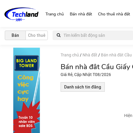
http://nguonchinhchu.vn
Trang chủ
Bán nhà đất
Cho thuê nhà đất
Bán
Cho thuê
Trang chủ
/
Nhà đất
/
Bán nhà đât Cầu 
Bán nhà đât Cầu Giấy
Giá Rẻ, Cập Nhật T08/2026
Danh sách tin đăng
Hiện