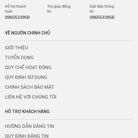
Hỗ trợ thanh
Trợ giúp đăng
Giải đáp thông
toán
tin
tin
0965533958
0965533958
VỀ NGUỒN CHÍNH CHỦ
GIỚI THIỆU
TUYỂN DỤNG
QUY CHẾ HOẠT ĐỘNG
QUY ĐỊNH SỬ DỤNG
CHÍNH SÁCH BẢO MẬT
LIÊN HỆ VỚI CHÚNG TÔI
HỖ TRỢ KHÁCH HÀNG
HƯỚNG DẪN ĐĂNG TIN
QUY ĐỊNH ĐĂNG TIN