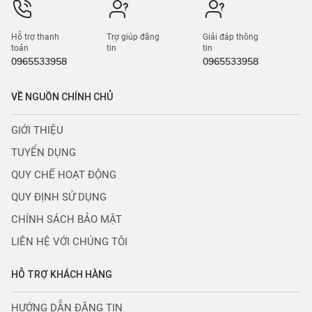
Hỗ trợ thanh
Trợ giúp đăng
Giải đáp thông
toán
tin
tin
0965533958
0965533958
VỀ NGUỒN CHÍNH CHỦ
GIỚI THIỆU
TUYỂN DỤNG
QUY CHẾ HOẠT ĐỘNG
QUY ĐỊNH SỬ DỤNG
CHÍNH SÁCH BẢO MẬT
LIÊN HỆ VỚI CHÚNG TÔI
HỖ TRỢ KHÁCH HÀNG
HƯỚNG DẪN ĐĂNG TIN