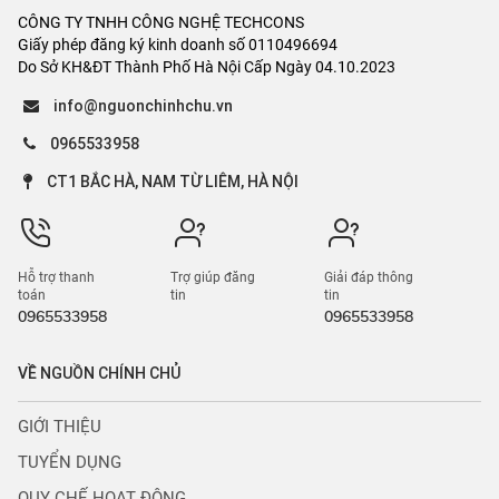
CÔNG TY TNHH CÔNG NGHỆ TECHCONS
Giấy phép đăng ký kinh doanh số 0110496694
Do Sở KH&ĐT Thành Phố Hà Nội Cấp Ngày 04.10.2023
info@nguonchinhchu.vn
0965533958
CT1 BẮC HÀ, NAM TỪ LIÊM, HÀ NỘI
Hỗ trợ thanh
Trợ giúp đăng
Giải đáp thông
toán
tin
tin
0965533958
0965533958
VỀ NGUỒN CHÍNH CHỦ
GIỚI THIỆU
TUYỂN DỤNG
QUY CHẾ HOẠT ĐỘNG