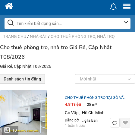
TRANG CHỦ
/
NHÀ ĐẤT
/
CHO THUÊ PHÒNG TRỌ, NHÀ TRỌ
Cho thuê phòng trọ, nhà trọ Giá Rẻ, Cập Nhật
T08/2026
Giá Rẻ, Cập Nhật T08/2026
Danh sách tin đăng
Mới nhất
CHO THUÊ PHÒNG TRỌ TẠI GÒ VẤP
HCM – 25M2 CHỈ 4.8 TRIỆU / THÁNG.
4.8 Triệu
25 m²
·
LH:0359203979.
Gò Vấp
Hồ Chí Minh
,
dang la ban
Đăng bởi
1 tuần trước
10