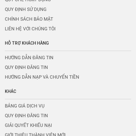
QUY ĐỊNH SỬ DỤNG
CHÍNH SÁCH BẢO MẬT
LIÊN HỆ VỚI CHÚNG TÔI
HỖ TRỢ KHÁCH HÀNG
HƯỚNG DẪN ĐĂNG TIN
QUY ĐỊNH ĐĂNG TIN
HƯỚNG DẪN NẠP VÀ CHUYỂN TIỀN
KHÁC
BẢNG GIÁ DỊCH VỤ
QUY ĐỊNH ĐĂNG TIN
GIẢI QUYẾT KHIẾU NẠI
GIỚI THIỆU THÀNH VIÊN MỚI