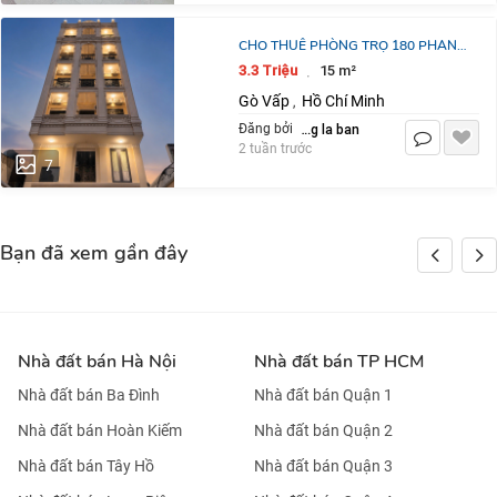
CHO THUÊ PHÒNG TRỌ 180 PHAN
HUY ÍCH, P12, GÒ VẤP.
3.3 Triệu
15 m²
·
3.3TR/15M2/THÁNG.
Gò Vấp
Hồ Chí Minh
,
LH:0359203979
dang la ban
Đăng bởi
2 tuần trước
7
Bạn đã xem gần đây
Nhà đất bán Hà Nội
Nhà đất bán TP HCM
Nhà đất bán Ba Đình
Nhà đất bán Quận 1
Nhà đất bán Hoàn Kiếm
Nhà đất bán Quận 2
Nhà đất bán Tây Hồ
Nhà đất bán Quận 3