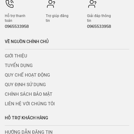
Hỗ trợ thanh
Trợ giúp đăng
Giải đáp thông
toán
tin
tin
0965533958
0965533958
VỀ NGUỒN CHÍNH CHỦ
GIỚI THIỆU
TUYỂN DỤNG
QUY CHẾ HOẠT ĐỘNG
QUY ĐỊNH SỬ DỤNG
CHÍNH SÁCH BẢO MẬT
LIÊN HỆ VỚI CHÚNG TÔI
HỖ TRỢ KHÁCH HÀNG
HƯỚNG DẪN ĐĂNG TIN