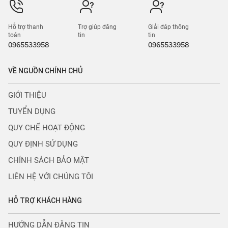
Hỗ trợ thanh
Trợ giúp đăng
Giải đáp thông
toán
tin
tin
0965533958
0965533958
VỀ NGUỒN CHÍNH CHỦ
GIỚI THIỆU
TUYỂN DỤNG
QUY CHẾ HOẠT ĐỘNG
QUY ĐỊNH SỬ DỤNG
CHÍNH SÁCH BẢO MẬT
LIÊN HỆ VỚI CHÚNG TÔI
HỖ TRỢ KHÁCH HÀNG
HƯỚNG DẪN ĐĂNG TIN