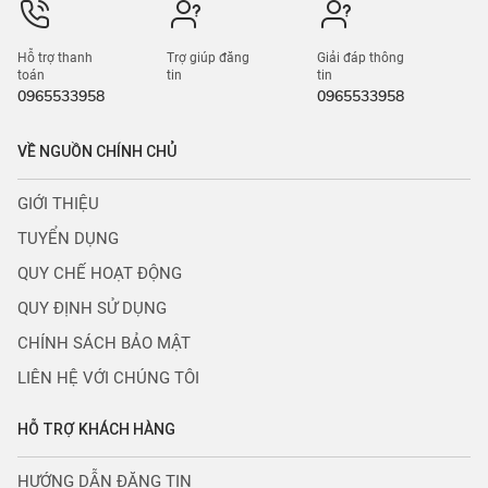
Hỗ trợ thanh
Trợ giúp đăng
Giải đáp thông
toán
tin
tin
0965533958
0965533958
VỀ NGUỒN CHÍNH CHỦ
GIỚI THIỆU
TUYỂN DỤNG
QUY CHẾ HOẠT ĐỘNG
QUY ĐỊNH SỬ DỤNG
CHÍNH SÁCH BẢO MẬT
LIÊN HỆ VỚI CHÚNG TÔI
HỖ TRỢ KHÁCH HÀNG
HƯỚNG DẪN ĐĂNG TIN