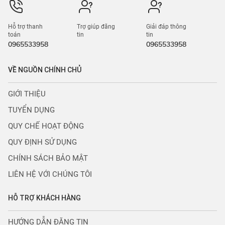
Hỗ trợ thanh
Trợ giúp đăng
Giải đáp thông
toán
tin
tin
0965533958
0965533958
VỀ NGUỒN CHÍNH CHỦ
GIỚI THIỆU
TUYỂN DỤNG
QUY CHẾ HOẠT ĐỘNG
QUY ĐỊNH SỬ DỤNG
CHÍNH SÁCH BẢO MẬT
LIÊN HỆ VỚI CHÚNG TÔI
HỖ TRỢ KHÁCH HÀNG
HƯỚNG DẪN ĐĂNG TIN