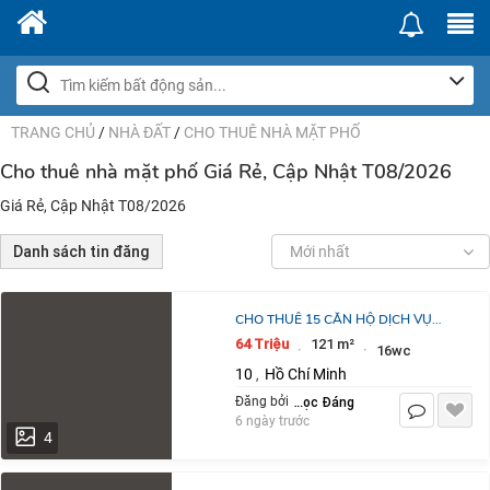
TRANG CHỦ
/
NHÀ ĐẤT
/
CHO THUÊ NHÀ MẶT PHỐ
Cho thuê nhà mặt phố Giá Rẻ, Cập Nhật T08/2026
Giá Rẻ, Cập Nhật T08/2026
Danh sách tin đăng
Mới nhất
CHO THUÊ 15 CĂN HỘ DỊCH VỤ
KHU BẮC HẢI Q10 FULL NỘI THẤT 4
64 Triệu
121 m²
·
·
16wc
TẦNG: 64 TR/TH. LH 0823900266
10
Hồ Chí Minh
,
Lê Ngọc Đáng
Đăng bởi
6 ngày trước
4