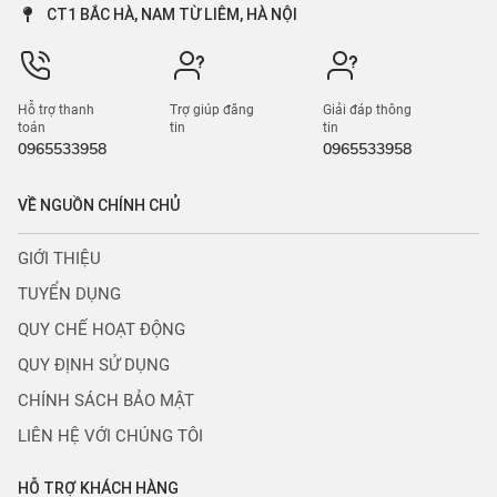
CT1 BẮC HÀ, NAM TỪ LIÊM, HÀ NỘI
Hỗ trợ thanh
Trợ giúp đăng
Giải đáp thông
toán
tin
tin
0965533958
0965533958
VỀ NGUỒN CHÍNH CHỦ
GIỚI THIỆU
TUYỂN DỤNG
QUY CHẾ HOẠT ĐỘNG
QUY ĐỊNH SỬ DỤNG
CHÍNH SÁCH BẢO MẬT
LIÊN HỆ VỚI CHÚNG TÔI
HỖ TRỢ KHÁCH HÀNG