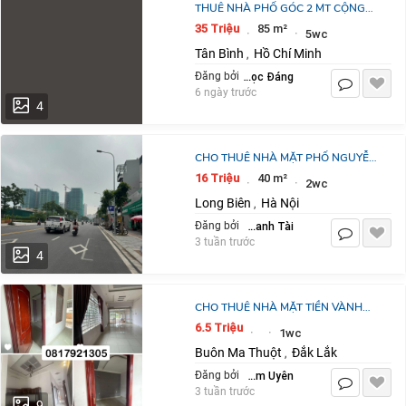
THUÊ NHÀ PHỐ GÓC 2 MT CỘNG
HÒA 4 TẦNG 85M2: 35 TR/TH.
35 Triệu
85 m²
·
·
5wc
0823900266
Tân Bình
Hồ Chí Minh
,
Lê Ngọc Đáng
Đăng bởi
6 ngày trước
4
CHO THUÊ NHÀ MẶT PHỐ NGUYỄN
LAM - KINH DOANH ĐA NGÀNH
16 Triệu
40 m²
·
·
2wc
40M2, 2 TẦNG, VỈA HÈ Ô TÔ TRÁNH
Long Biên
Hà Nội
,
CHỈ 16TR/TH
Thanh Tài
Đăng bởi
3 tuần trước
4
CHO THUÊ NHÀ MẶT TIỀN VÀNH
ĐAI 10/3 – GẦN GO! BMT TRỤC
6.5 Triệu
·
·
1wc
ĐƯỜNG 6 LÀN XE SIÊU ĐẸP 6X40M
Buôn Ma Thuột
Đắk Lắk
,
– 240M² ĐẤT VU
Phạm Uyên
Đăng bởi
3 tuần trước
9