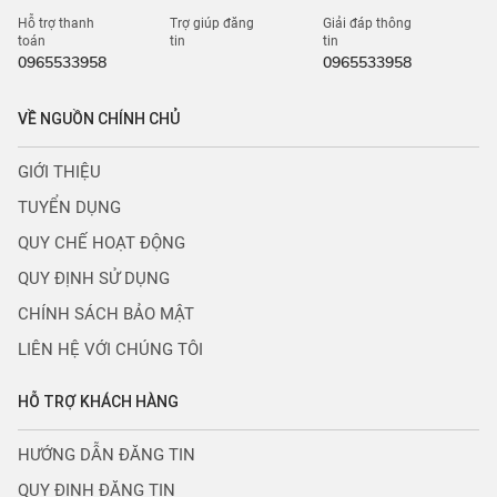
Hỗ trợ thanh
Trợ giúp đăng
Giải đáp thông
toán
tin
tin
0965533958
0965533958
VỀ NGUỒN CHÍNH CHỦ
GIỚI THIỆU
TUYỂN DỤNG
QUY CHẾ HOẠT ĐỘNG
QUY ĐỊNH SỬ DỤNG
CHÍNH SÁCH BẢO MẬT
LIÊN HỆ VỚI CHÚNG TÔI
HỖ TRỢ KHÁCH HÀNG
HƯỚNG DẪN ĐĂNG TIN
QUY ĐỊNH ĐĂNG TIN