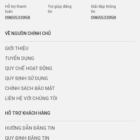
Hỗ trợ thanh
Trợ giúp đăng
Giải đáp thông
toán
tin
tin
0965533958
0965533958
VỀ NGUỒN CHÍNH CHỦ
GIỚI THIỆU
TUYỂN DỤNG
QUY CHẾ HOẠT ĐỘNG
QUY ĐỊNH SỬ DỤNG
CHÍNH SÁCH BẢO MẬT
LIÊN HỆ VỚI CHÚNG TÔI
HỖ TRỢ KHÁCH HÀNG
HƯỚNG DẪN ĐĂNG TIN
QUY ĐỊNH ĐĂNG TIN