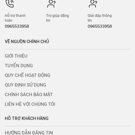
Hỗ trợ thanh
Trợ giúp đăng
Giải đáp thông
toán
tin
tin
0965533958
0965533958
VỀ NGUỒN CHÍNH CHỦ
GIỚI THIỆU
TUYỂN DỤNG
QUY CHẾ HOẠT ĐỘNG
QUY ĐỊNH SỬ DỤNG
CHÍNH SÁCH BẢO MẬT
LIÊN HỆ VỚI CHÚNG TÔI
HỖ TRỢ KHÁCH HÀNG
HƯỚNG DẪN ĐĂNG TIN