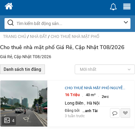
TRANG CHỦ
/
NHÀ ĐẤT
/
CHO THUÊ NHÀ MẶT PHỐ
Cho thuê nhà mặt phố Giá Rẻ, Cập Nhật T08/2026
Giá Rẻ, Cập Nhật T08/2026
Danh sách tin đăng
Mới nhất
CHO THUÊ NHÀ MẶT PHỐ NGUYỄN
LAM - KINH DOANH ĐA NGÀNH
16 Triệu
40 m²
·
·
2wc
40M2, 2 TẦNG, VỈA HÈ Ô TÔ TRÁNH
Long Biên
Hà Nội
,
CHỈ 16TR/TH
Thanh Tài
Đăng bởi
3 tuần trước
4