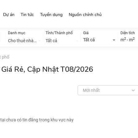
Dự án
Tin tức
Tuyển dụng
Nguồn chính chủ
Danh mục
Tỉnh/Thành phố
Giá
Diện tích
2
2
Tất cả
m
- m
Cho thuê nhà đất
Tất cả
t phố
 Giá Rẻ, Cập Nhật T08/2026
Mới nhất
 tại chưa có tin đăng trong khu vực này