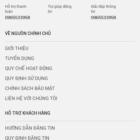
Hỗ trợ thanh
Trợ giúp đăng
Giải đáp thông
toán
tin
tin
0965533958
0965533958
VỀ NGUỒN CHÍNH CHỦ
GIỚI THIỆU
TUYỂN DỤNG
QUY CHẾ HOẠT ĐỘNG
QUY ĐỊNH SỬ DỤNG
CHÍNH SÁCH BẢO MẬT
LIÊN HỆ VỚI CHÚNG TÔI
HỖ TRỢ KHÁCH HÀNG
HƯỚNG DẪN ĐĂNG TIN
QUY ĐỊNH ĐĂNG TIN