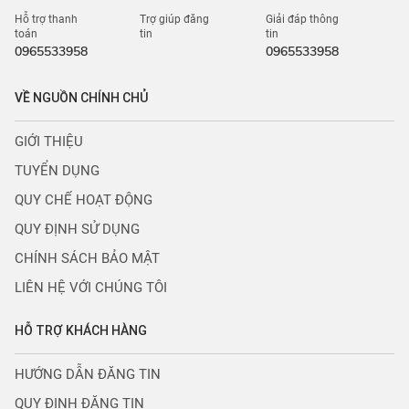
Hỗ trợ thanh
Trợ giúp đăng
Giải đáp thông
toán
tin
tin
0965533958
0965533958
VỀ NGUỒN CHÍNH CHỦ
GIỚI THIỆU
TUYỂN DỤNG
QUY CHẾ HOẠT ĐỘNG
QUY ĐỊNH SỬ DỤNG
CHÍNH SÁCH BẢO MẬT
LIÊN HỆ VỚI CHÚNG TÔI
HỖ TRỢ KHÁCH HÀNG
HƯỚNG DẪN ĐĂNG TIN
QUY ĐỊNH ĐĂNG TIN