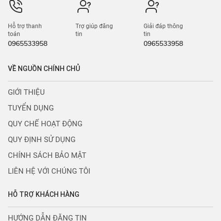
Hỗ trợ thanh
Trợ giúp đăng
Giải đáp thông
toán
tin
tin
0965533958
0965533958
VỀ NGUỒN CHÍNH CHỦ
GIỚI THIỆU
TUYỂN DỤNG
QUY CHẾ HOẠT ĐỘNG
QUY ĐỊNH SỬ DỤNG
CHÍNH SÁCH BẢO MẬT
LIÊN HỆ VỚI CHÚNG TÔI
HỖ TRỢ KHÁCH HÀNG
HƯỚNG DẪN ĐĂNG TIN