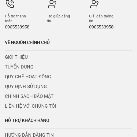
Hỗ trợ thanh
Trợ giúp đăng
Giải đáp thông
toán
tin
tin
0965533958
0965533958
VỀ NGUỒN CHÍNH CHỦ
GIỚI THIỆU
TUYỂN DỤNG
QUY CHẾ HOẠT ĐỘNG
QUY ĐỊNH SỬ DỤNG
CHÍNH SÁCH BẢO MẬT
LIÊN HỆ VỚI CHÚNG TÔI
HỖ TRỢ KHÁCH HÀNG
HƯỚNG DẪN ĐĂNG TIN