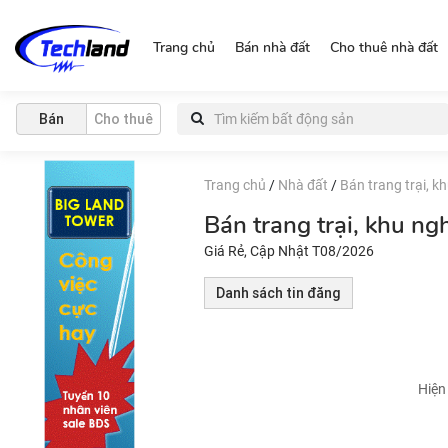
http://nguonchinhchu.vn
Trang chủ
Bán nhà đất
Cho thuê nhà đất
Bán
Cho thuê
Trang chủ
/
Nhà đất
/
Bán trang trại, k
Bán trang trại, khu n
Giá Rẻ, Cập Nhật T08/2026
Danh sách tin đăng
Hiện