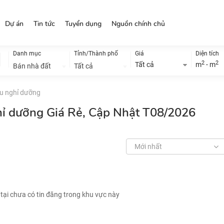
Dự án
Tin tức
Tuyển dụng
Nguồn chính chủ
Danh mục
Tỉnh/Thành phố
Giá
Diện tích
2
2
Tất cả
m
- m
Bán nhà đất
Tất cả
hu nghỉ dưỡng
ghỉ dưỡng Giá Rẻ, Cập Nhật T08/2026
Mới nhất
 tại chưa có tin đăng trong khu vực này