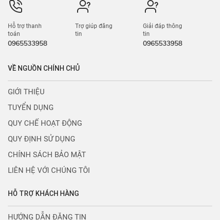
Hỗ trợ thanh
Trợ giúp đăng
Giải đáp thông
toán
tin
tin
0965533958
0965533958
VỀ NGUỒN CHÍNH CHỦ
GIỚI THIỆU
TUYỂN DỤNG
QUY CHẾ HOẠT ĐỘNG
QUY ĐỊNH SỬ DỤNG
CHÍNH SÁCH BẢO MẬT
LIÊN HỆ VỚI CHÚNG TÔI
HỖ TRỢ KHÁCH HÀNG
HƯỚNG DẪN ĐĂNG TIN