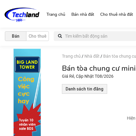
http://nguonchinhchu.vn
Trang chủ
Bán nhà đất
Cho thuê nhà đất
Bán
Cho thuê
Trang chủ
/
Nhà đất
/
Bán tòa chung cư
Bán tòa chung cư min
Giá Rẻ, Cập Nhật T08/2026
Danh sách tin đăng
Hiện