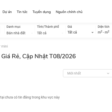
Dự án
Tin tức
Tuyển dụng
Nguồn chính chủ
Danh mục
Tỉnh/Thành phố
Giá
Diện tích
2
2
Tất cả
m
- m
Bán nhà đất
Tất cả
 mini
i Giá Rẻ, Cập Nhật T08/2026
Mới nhất
 tại chưa có tin đăng trong khu vực này