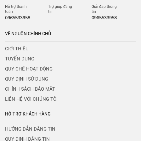
Hỗ trợ thanh
Trợ giúp đăng
Giải đáp thông
toán
tin
tin
0965533958
0965533958
VỀ NGUỒN CHÍNH CHỦ
GIỚI THIỆU
TUYỂN DỤNG
QUY CHẾ HOẠT ĐỘNG
QUY ĐỊNH SỬ DỤNG
CHÍNH SÁCH BẢO MẬT
LIÊN HỆ VỚI CHÚNG TÔI
HỖ TRỢ KHÁCH HÀNG
HƯỚNG DẪN ĐĂNG TIN
QUY ĐỊNH ĐĂNG TIN