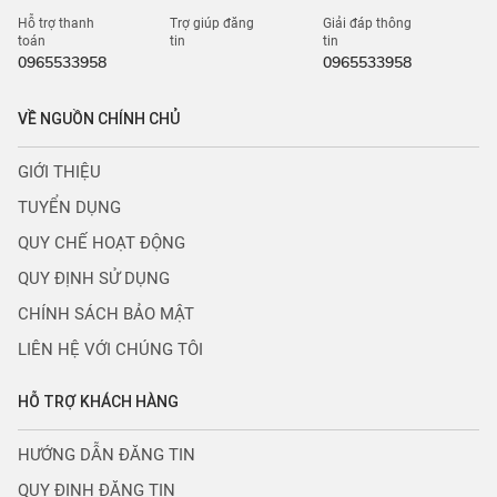
Hỗ trợ thanh
Trợ giúp đăng
Giải đáp thông
toán
tin
tin
0965533958
0965533958
VỀ NGUỒN CHÍNH CHỦ
GIỚI THIỆU
TUYỂN DỤNG
QUY CHẾ HOẠT ĐỘNG
QUY ĐỊNH SỬ DỤNG
CHÍNH SÁCH BẢO MẬT
LIÊN HỆ VỚI CHÚNG TÔI
HỖ TRỢ KHÁCH HÀNG
HƯỚNG DẪN ĐĂNG TIN
QUY ĐỊNH ĐĂNG TIN