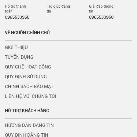
Hỗ trợ thanh
Trợ giúp đăng
Giải đáp thông
toán
tin
tin
0965533958
0965533958
VỀ NGUỒN CHÍNH CHỦ
GIỚI THIỆU
TUYỂN DỤNG
QUY CHẾ HOẠT ĐỘNG
QUY ĐỊNH SỬ DỤNG
CHÍNH SÁCH BẢO MẬT
LIÊN HỆ VỚI CHÚNG TÔI
HỖ TRỢ KHÁCH HÀNG
HƯỚNG DẪN ĐĂNG TIN
QUY ĐỊNH ĐĂNG TIN