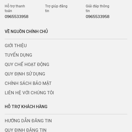
Hỗ trợ thanh
Trợ giúp đăng
Giải đáp thông
toán
tin
tin
0965533958
0965533958
VỀ NGUỒN CHÍNH CHỦ
GIỚI THIỆU
TUYỂN DỤNG
QUY CHẾ HOẠT ĐỘNG
QUY ĐỊNH SỬ DỤNG
CHÍNH SÁCH BẢO MẬT
LIÊN HỆ VỚI CHÚNG TÔI
HỖ TRỢ KHÁCH HÀNG
HƯỚNG DẪN ĐĂNG TIN
QUY ĐỊNH ĐĂNG TIN