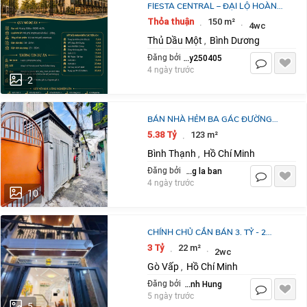
FIESTA CENTRAL – ĐẠI LỘ HOÀNG
KIM TÂM ĐIỂM ĐẦU TƯ GIỮA
Thỏa thuận
150 m²
·
·
4wc
THÀNH PHỐ MỚI BÌNH DƯƠNG
Thủ Dầu Một
Bình Dương
,
thuythuy250405
Đăng bởi
4 ngày trước
2
BÁN NHÀ HẺM BA GÁC ĐƯỜNG
XVNT, Q.BÌNH THẠNH 123,5 M2 SHR
5.38 Tỷ
123 m²
·
CHỈ 5TỶ38. LH:0792022984.
Bình Thạnh
Hồ Chí Minh
,
dang la ban
Đăng bởi
4 ngày trước
10
CHÍNH CHỦ CẦN BÁN 3. TỶ - 2
TẦNG - SD 40M2 - BÙI QUANG LÀ -
3 Tỷ
22 m²
·
·
2wc
GÒ VẤP - NHÀ MỚI
Gò Vấp
Hồ Chí Minh
,
Tran Manh Hung
Đăng bởi
5 ngày trước
5