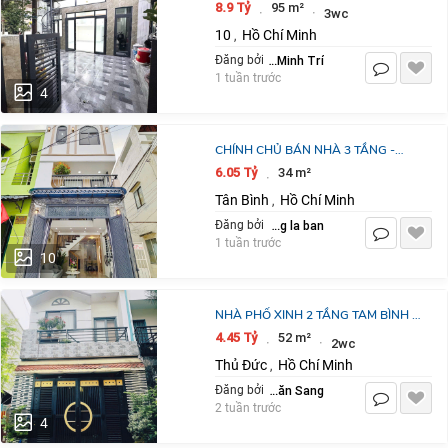
8 NGANG 6M 4 TẦNG 95M2: 8,9 TỶ.
8.9 Tỷ
95 m²
·
·
3wc
TRÍ 0967638168
10
Hồ Chí Minh
,
Nguyễn Minh Trí
Đăng bởi
1 tuần trước
4
CHÍNH CHỦ BÁN NHÀ 3 TẦNG -
TRẦN THỊ TRỌNG Q.TÂN BÌNH - CHỈ
6.05 Tỷ
34 m²
·
6.05 TỶ. LH:0397087087
Tân Bình
Hồ Chí Minh
,
dang la ban
Đăng bởi
1 tuần trước
10
NHÀ PHỐ XINH 2 TẦNG TAM BÌNH -
52M2 - NGANG 4,8M – NHỈNH 4 TỶ -
4.45 Tỷ
52 m²
·
·
2wc
ĐƯỜNG ÔTÔ TRÁNH - ÔTÔ ĐỖ CỬA
Thủ Đức
Hồ Chí Minh
,
Nguyễn Văn Sang
Đăng bởi
2 tuần trước
4