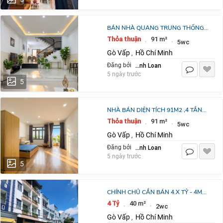
BÁN NHÀ QUANG TRUNG THỐNG
NHẤT, NỞ HẬU 91M2, ĐÚC 4 TẦNG,
Thỏa thuận
91 m²
·
·
5wc
4 PHÒNG NGỦ , GIÁ 8.5 TỶ THƯƠNG
Gò Vấp
Hồ Chí Minh
,
LƯỢNG -
Võ Thanh Loan
Đăng bởi
5 ngày trước
5
NHÀ BÁN DIỆN TÍCH 91M2 ,4 TẦNG,
4 PHÒNG NGỦ LỚN, 5WC, QUANG
Thỏa thuận
91 m²
·
·
5wc
TRUNG THỐNG NHẤT, NỞ HẬU TÀI
Gò Vấp
Hồ Chí Minh
,
LỘC, 8.5
Võ Thanh Loan
Đăng bởi
5 ngày trước
5
CHÍNH CHỦ CẦN BÁN 4.X TỶ - 4M
X10M - SD 80M2 - THỐNG NHẤT -
4 Tỷ
40 m²
·
·
2wc
GÒ VẤP
Gò Vấp
Hồ Chí Minh
,