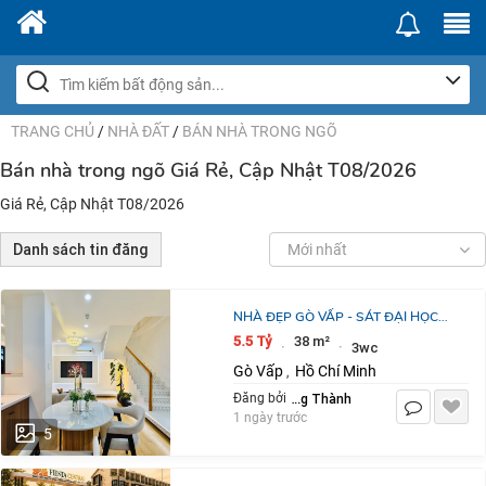
TRANG CHỦ
/
NHÀ ĐẤT
/
BÁN NHÀ TRONG NGÕ
Bán nhà trong ngõ Giá Rẻ, Cập Nhật T08/2026
Giá Rẻ, Cập Nhật T08/2026
Danh sách tin đăng
Mới nhất
NHÀ ĐẸP GÒ VẤP - SÁT ĐẠI HỌC
CÔNG NGHIỆP
5.5 Tỷ
38 m²
·
·
3wc
Gò Vấp
Hồ Chí Minh
,
Trường Thành
Đăng bởi
1 ngày trước
5