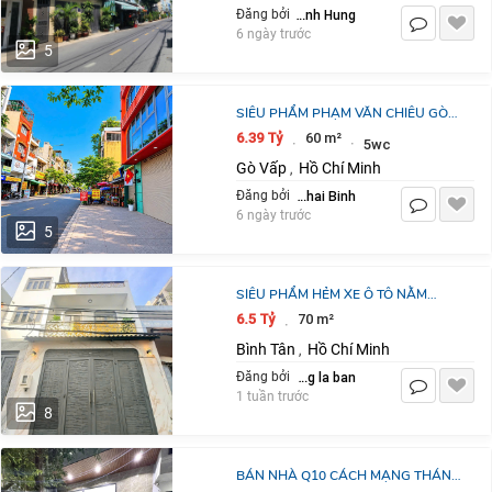
Tran Manh Hung
Đăng bởi
6 ngày trước
5
SIÊU PHẨM PHẠM VĂN CHIÊU GÒ
VẤP – HẺM XE HƠI 6M THÔNG BÀN
6.39 Tỷ
60 m²
·
·
5wc
CỜ – 3 TẦNG BTCT MỚI ĐẸP – GIÁ
Gò Vấp
Hồ Chí Minh
,
CHỈ 6.X TỶ
Ly Thai Binh
Đăng bởi
6 ngày trước
5
SIÊU PHẨM HẺM XE Ô TÔ NẰM
NGAY HƯƠNG LỘ 2, CÓ PHÒNG
6.5 Tỷ
70 m²
·
TRỆT, GIÁ NHỈNH 6,X TỶ.
Bình Tân
Hồ Chí Minh
,
LH:0922146536
dang la ban
Đăng bởi
1 tuần trước
8
BÁN NHÀ Q10 CÁCH MẠNG THÁNG