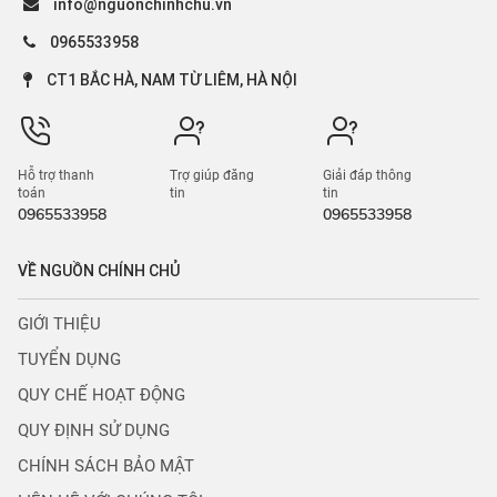
info@nguonchinhchu.vn
0965533958
CT1 BẮC HÀ, NAM TỪ LIÊM, HÀ NỘI
Hỗ trợ thanh
Trợ giúp đăng
Giải đáp thông
toán
tin
tin
0965533958
0965533958
VỀ NGUỒN CHÍNH CHỦ
GIỚI THIỆU
TUYỂN DỤNG
QUY CHẾ HOẠT ĐỘNG
QUY ĐỊNH SỬ DỤNG
CHÍNH SÁCH BẢO MẬT