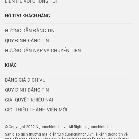
LIÊN HỆ VỚI CHÚNG TÔI
HỖ TRỢ KHÁCH HÀNG
HƯỚNG DẪN ĐĂNG TIN
QUY ĐỊNH ĐĂNG TIN
HƯỚNG DẪN NẠP VÀ CHUYỂN TIỀN
KHÁC
BẢNG GIÁ DỊCH VỤ
QUY ĐỊNH ĐĂNG TIN
GIẢI QUYẾT KHIẾU NẠI
GIỚI THIỆU THÀNH VIÊN MỚI
© Copyright 2022 Nguonchinhchu.vn All Rights nguonchinhchu.
Sàn giao dịch thương mại điện tử Nguonchinhchu.vn là kênh thông tin về