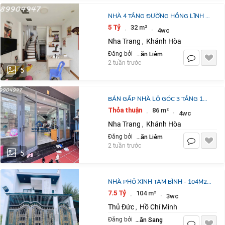
NHÀ 4 TẦNG ĐƯỜNG HỒNG LĨNH -
VỊ TRÍ CỰC XỊN. GIÁ: 5 TỶ
5 Tỷ
32 m²
·
·
4wc
Nha Trang
Khánh Hòa
,
Nguyễn Văn Liêm
Đăng bởi
2 tuần trước
5
BÁN GẤP NHÀ LÔ GÓC 3 TẦNG 1
TUM MẶT TIỀN KINH DOANH SÁT
Thỏa thuận
86 m²
·
·
4wc
ĐƯỜNG PHÙNG THẾ TÀI NHA
Nha Trang
Khánh Hòa
,
TRANG – DIỆN TÍCH
Nguyễn Văn Liêm
Đăng bởi
2 tuần trước
5
NHÀ PHỐ XINH TAM BÌNH - 104M2 -
3 TẦNG – NHỈNH 7 TỶ - ĐƯỜNG XE
7.5 Tỷ
104 m²
·
·
3wc
TẢI - ÔTÔ NGỦ TRONG NHÀ
Thủ Đức
Hồ Chí Minh
,
Nguyễn Văn Sang
Đăng bởi