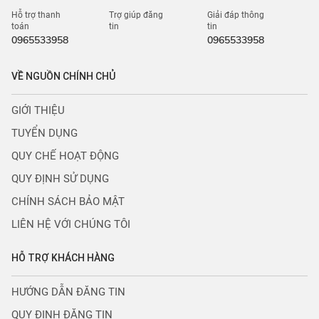
Hỗ trợ thanh
Trợ giúp đăng
Giải đáp thông
toán
tin
tin
0965533958
0965533958
VỀ NGUỒN CHÍNH CHỦ
GIỚI THIỆU
TUYỂN DỤNG
QUY CHẾ HOẠT ĐỘNG
QUY ĐỊNH SỬ DỤNG
CHÍNH SÁCH BẢO MẬT
LIÊN HỆ VỚI CHÚNG TÔI
HỖ TRỢ KHÁCH HÀNG
HƯỚNG DẪN ĐĂNG TIN
QUY ĐỊNH ĐĂNG TIN