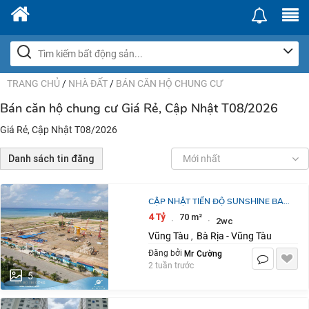
TRANG CHỦ
/
NHÀ ĐẤT
/
BÁN CĂN HỘ CHUNG CƯ
Bán căn hộ chung cư Giá Rẻ, Cập Nhật T08/2026
Giá Rẻ, Cập Nhật T08/2026
Danh sách tin đăng
Mới nhất
CẬP NHẬT TIẾN ĐỘ SUNSHINE BAY
RETREAT – GIỮA THÁNG 07/2026
4 Tỷ
70 m²
·
·
2wc
TĂNG TỐC THI CÔNG – SẴN SÀNG
Vũng Tàu
Bà Rịa - Vũng Tàu
,
BƯỚC SANG
Mr Cường
Đăng bởi
2 tuần trước
5