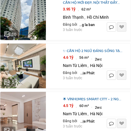
CĂN HỘ MỚI ĐẸP, NỘI THẤT ĐẦY
ĐỦ. 61,5 M2, SỔ HỒNG, CHỈ
3.95 Tỷ
62 m²
·
3TỶ950TR. LH:0903963094
Bình Thạnh
Hồ Chí Minh
,
dang la ban
Đăng bởi
3 tuần trước
10
✨ CĂN HỘ 2 NGỦ ĐÁNG SỐNG TẠI
VINHOMES SMART CITY KHÔNG
4.6 Tỷ
56 m²
·
·
2wc
GIAN PHÒNG KHÁCH RỘNG RÃI
Nam Từ Liêm
Hà Nội
,
KẾT NỐI BẾP HIỆN
Đông Địa Phát
Đăng bởi
3 tuần trước
5
🌟 VINHOMES SMART CITY – 2 NGỦ
FULL CÔNG NĂNG CĂN HỘ THIẾT
4.5 Tỷ
60 m²
·
·
2wc
KẾ THÔNG MINH VỚI PHÒNG
Nam Từ Liêm
Hà Nội
,
KHÁCH RỘNG, BẾP
Đông Địa Phát
Đăng bởi
3 tuần trước
6