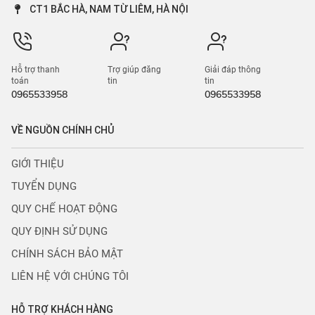
CT1 BẮC HÀ, NAM TỪ LIÊM, HÀ NỘI
Hỗ trợ thanh
Trợ giúp đăng
Giải đáp thông
toán
tin
tin
0965533958
0965533958
VỀ NGUỒN CHÍNH CHỦ
GIỚI THIỆU
TUYỂN DỤNG
QUY CHẾ HOẠT ĐỘNG
QUY ĐỊNH SỬ DỤNG
CHÍNH SÁCH BẢO MẬT
LIÊN HỆ VỚI CHÚNG TÔI
HỖ TRỢ KHÁCH HÀNG