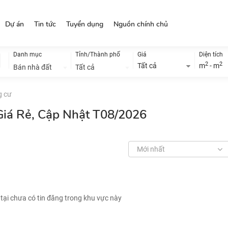
Dự án
Tin tức
Tuyển dụng
Nguồn chính chủ
Danh mục
Tỉnh/Thành phố
Giá
Diện tích
2
2
Tất cả
m
- m
Bán nhà đất
Tất cả
g cư
Giá Rẻ, Cập Nhật T08/2026
Mới nhất
 tại chưa có tin đăng trong khu vực này