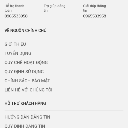
Hỗ trợ thanh
Trợ giúp đăng
Giải đáp thông
toán
tin
tin
0965533958
0965533958
VỀ NGUỒN CHÍNH CHỦ
GIỚI THIỆU
TUYỂN DỤNG
QUY CHẾ HOẠT ĐỘNG
QUY ĐỊNH SỬ DỤNG
CHÍNH SÁCH BẢO MẬT
LIÊN HỆ VỚI CHÚNG TÔI
HỖ TRỢ KHÁCH HÀNG
HƯỚNG DẪN ĐĂNG TIN
QUY ĐỊNH ĐĂNG TIN